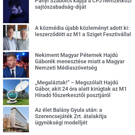
Panyi Szabolcs kapja a CPJ nemzetközi
sajtószabadság-díját
A közmédia újabb közleményt adott ki:
leszerződött az M1 a Sziget Fesztivállal
Nekiment Magyar Péternek Hajdú
Gáborék menesztése miatt a Magyar
Nemzeti Médiaszövetség
„Megaláztak!” – Megszólalt Hajdú
Gábor, akit 24 óra alatt kirúgtak az M1
Híradó főszerkesztői posztjáról
Az élet Balásy Gyula után: a
Szerencsejáték Zrt. átalakítja
ügynökségi modelljét