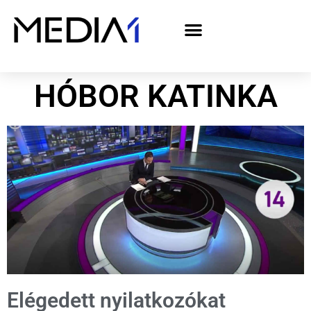
A Media1 médiaajánlata politikai hirdetőknek– országgyűlési választás 2026
HÓBOR KATINKA
Elégedett nyilatkozókat