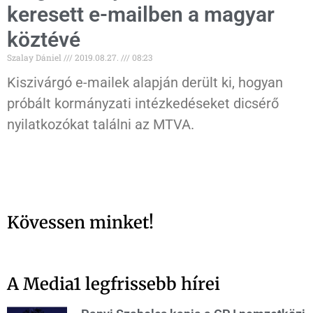
keresett e-mailben a magyar
köztévé
Szalay Dániel
2019.08.27.
08:23
Kiszivárgó e-mailek alapján derült ki, hogyan
próbált kormányzati intézkedéseket dicsérő
nyilatkozókat találni az MTVA.
Kövessen minket!
A Media1 legfrissebb hírei