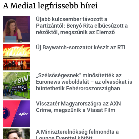
A Media1 legfrissebb hírei
Újabb kulcsember távozott a
Partizántól: Benyó Rita elbúcsúzott a
nézőktől, megszűnik az Elemző
Új Baywatch-sorozatot készít az RTL
„Szélsőségesnek” minősítették az
Euronews weboldalát – az olvasókat is
büntethetik Fehéroroszországban
Visszatér Magyarországra az AXN
Crime, megszűnik a Viasat Film
A Miniszterelnökség felmondta a
Lounge Eventtel kötött