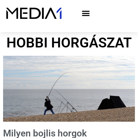
A Media1 médiaajánlata politikai hirdetőknek– országgyűlési választás 2026
HOBBI HORGÁSZAT
Milyen bojlis horgok