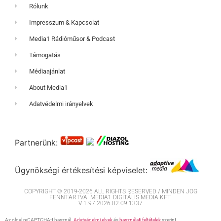
Rólunk
Impresszum & Kapcsolat
Media1 Rádióműsor & Podcast
Támogatás
Médiaajánlat
About Media1
Adatvédelmi irányelvek
Partnerünk:
Ügynökségi értékesítési képviselet:
COPYRIGHT © 2019-2026 ALL RIGHTS RESERVED / MINDEN JOG
FENNTARTVA. MEDIA1 DIGITÁLIS MÉDIA KFT.
V 1.97.2026.02.09.1337
Az oldal reCAPTCHA-t használ.
Adatvédelmi elvek
és
használati feltételek
szerint.