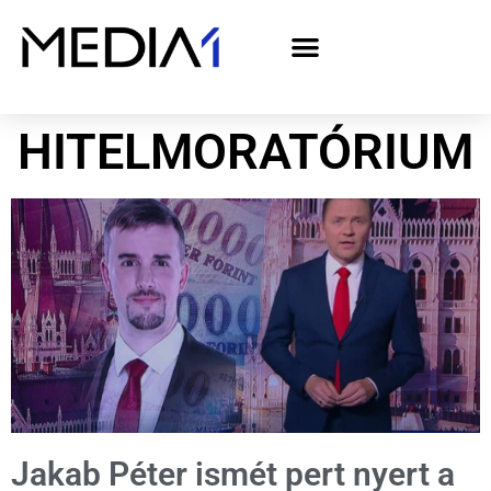
A Media1 médiaajánlata politikai hirdetőknek– országgyűlési választás 2026
HITELMORATÓRIUM
Jakab Péter ismét pert nyert a