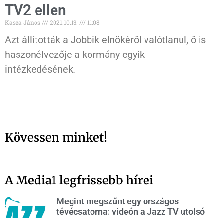
TV2 ellen
Kasza János
2021.10.13.
11:08
Azt állították a Jobbik elnökéről valótlanul, ő is
haszonélvezője a kormány egyik
intézkedésének.
Kövessen minket!
A Media1 legfrissebb hírei
Megint megszűnt egy országos
tévécsatorna: videón a Jazz TV utolsó