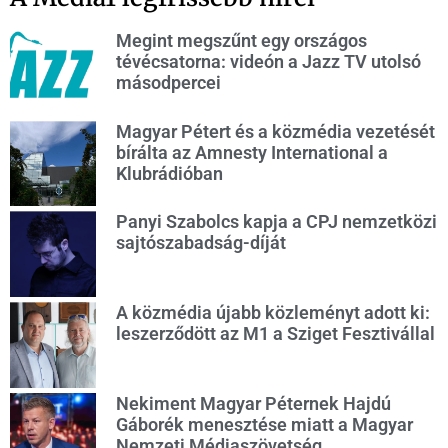
Megint megszűnt egy országos
tévécsatorna: videón a Jazz TV utolsó
másodpercei
Magyar Pétert és a közmédia vezetését
bírálta az Amnesty International a
Klubrádióban
Panyi Szabolcs kapja a CPJ nemzetközi
sajtószabadság-díját
A közmédia újabb közleményt adott ki:
leszerződött az M1 a Sziget Fesztivállal
Nekiment Magyar Péternek Hajdú
Gáborék menesztése miatt a Magyar
Nemzeti Médiaszövetség