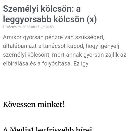
Személyi kölcsön: a
leggyorsabb kölcsön (x)
Hirdetés
2023.08.16.
21:53
Amikor gyorsan pénzre van szükséged,
általában azt a tanácsot kapod, hogy igényelj
személyi kölcsönt, mert annak gyorsan zajlik az
elbírálása és a folyósítása. Ez így
Kövessen minket!
A Media1 legfrissebb hírei