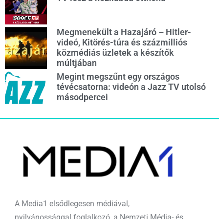
Megmenekült a Hazajáró – Hitler-
videó, Kitörés-túra és százmilliós
közmédiás üzletek a készítők
múltjában
Megint megszűnt egy országos
tévécsatorna: videón a Jazz TV utolsó
másodpercei
A Media1 elsődlegesen médiával,
nyilvánossággal foglalkozó, a Nemzeti Média- és