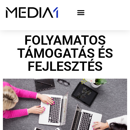
A Media1 médiaajánlata politikai hirdetőknek– országgyűlési választás 2026
FOLYAMATOS
TÁMOGATÁS ÉS
FEJLESZTÉS