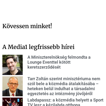
Kövessen minket!
A Media1 legfrissebb hírei
A Miniszterelnökség felmondta a
Lounge Eventtel kötött
keretszerződését
Tarr Zoltán szerint minisztériuma nem
szól bele a közmédia átalakításába –
heteken belül indulhat a társadalmi
egyeztetés az intézmény jövőjéről
Labdapassz: a közmédia helyett a Sport
TV lesz a kézilabda otthona