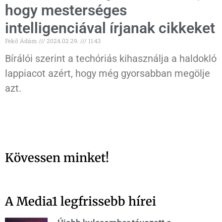
hogy mesterséges
intelligenciával írjanak cikkeket
Fekő Ádám
2024.02.29.
11:43
Bírálói szerint a techóriás kihasználja a haldokló
lappiacot azért, hogy még gyorsabban megölje
azt.
Kövessen minket!
A Media1 legfrissebb hírei