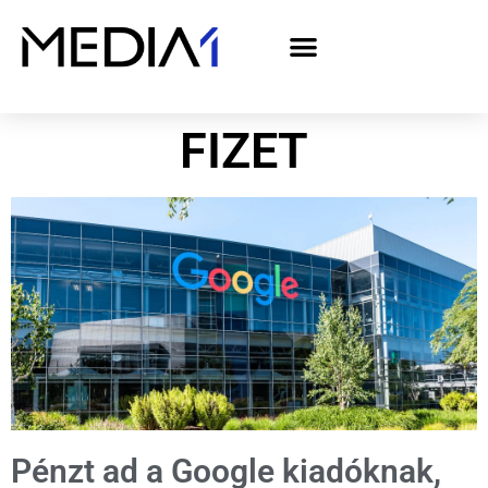
A Media1 médiaajánlata politikai hirdetőknek– országgyűlési választás 2026
FIZET
Pénzt ad a Google kiadóknak,