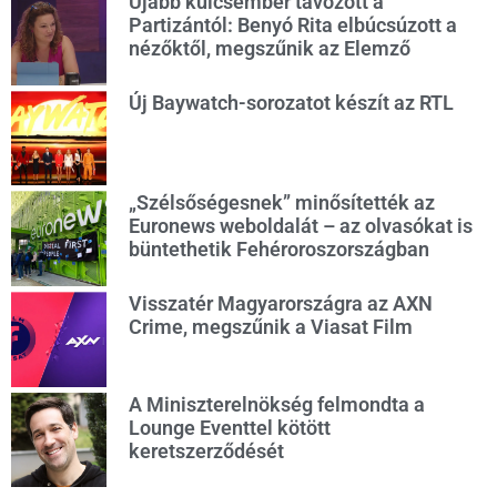
Újabb kulcsember távozott a
Partizántól: Benyó Rita elbúcsúzott a
nézőktől, megszűnik az Elemző
Új Baywatch-sorozatot készít az RTL
„Szélsőségesnek” minősítették az
Euronews weboldalát – az olvasókat is
büntethetik Fehéroroszországban
Visszatér Magyarországra az AXN
Crime, megszűnik a Viasat Film
A Miniszterelnökség felmondta a
Lounge Eventtel kötött
keretszerződését