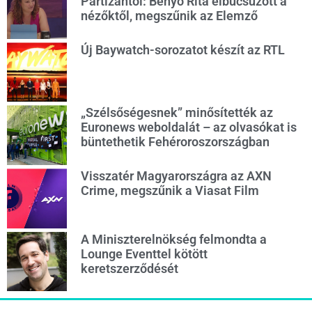
Partizántól: Benyó Rita elbúcsúzott a
nézőktől, megszűnik az Elemző
Új Baywatch-sorozatot készít az RTL
„Szélsőségesnek” minősítették az
Euronews weboldalát – az olvasókat is
büntethetik Fehéroroszországban
Visszatér Magyarországra az AXN
Crime, megszűnik a Viasat Film
A Miniszterelnökség felmondta a
Lounge Eventtel kötött
keretszerződését