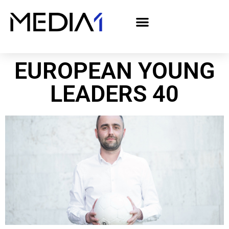
A Media1 médiaajánlata politikai hirdetőknek– országgyűlési választás 2026
EUROPEAN YOUNG
LEADERS 40