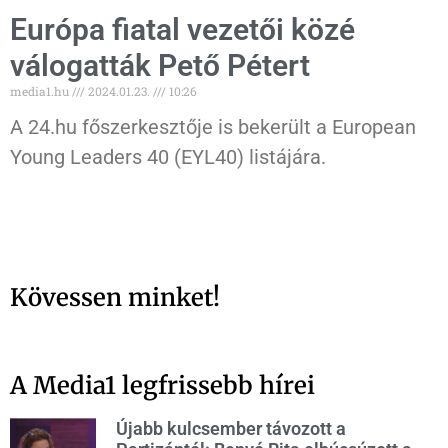
Európa fiatal vezetői közé
válogatták Pető Pétert
media1.hu
2024.01.23.
10:26
A 24.hu főszerkesztője is bekerült a European
Young Leaders 40 (EYL40) listájára.
Kövessen minket!
A Media1 legfrissebb hírei
Újabb kulcsember távozott a