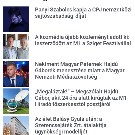
Panyi Szabolcs kapja a CPJ nemzetközi
sajtószabadság-díját
A közmédia újabb közleményt adott ki:
leszerződött az M1 a Sziget Fesztivállal
Nekiment Magyar Péternek Hajdú
Gáborék menesztése miatt a Magyar
Nemzeti Médiaszövetség
„Megaláztak!” – Megszólalt Hajdú
Gábor, akit 24 óra alatt kirúgtak az M1
Híradó főszerkesztői posztjáról
Az élet Balásy Gyula után: a
Szerencsejáték Zrt. átalakítja
ügynökségi modelljét