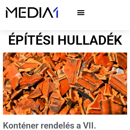
A Media1 médiaajánlata politikai hirdetőknek– országgyűlési választás 2026
ÉPÍTÉSI HULLADÉK
Konténer rendelés a VII.