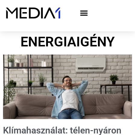
A Media1 médiaajánlata politikai hirdetőknek– országgyűlési választás 2026
ENERGIAIGÉNY
Klímahasználat: télen-nyáron