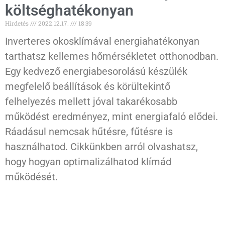
költséghatékonyan
Hirdetés
2022.12.17.
18:39
Inverteres okosklímával energiahatékonyan
tarthatsz kellemes hőmérsékletet otthonodban.
Egy kedvező energiabesorolású készülék
megfelelő beállítások és körültekintő
felhelyezés mellett jóval takarékosabb
működést eredményez, mint energiafaló elődei.
Ráadásul nemcsak hűtésre, fűtésre is
használhatod. Cikkünkben arról olvashatsz,
hogy hogyan optimalizálhatod klímád
működését.