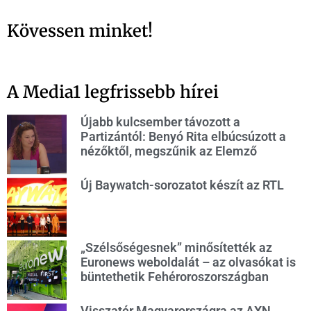
Kövessen minket!
A Media1 legfrissebb hírei
Újabb kulcsember távozott a
Partizántól: Benyó Rita elbúcsúzott a
nézőktől, megszűnik az Elemző
Új Baywatch-sorozatot készít az RTL
„Szélsőségesnek” minősítették az
Euronews weboldalát – az olvasókat is
büntethetik Fehéroroszországban
Visszatér Magyarországra az AXN