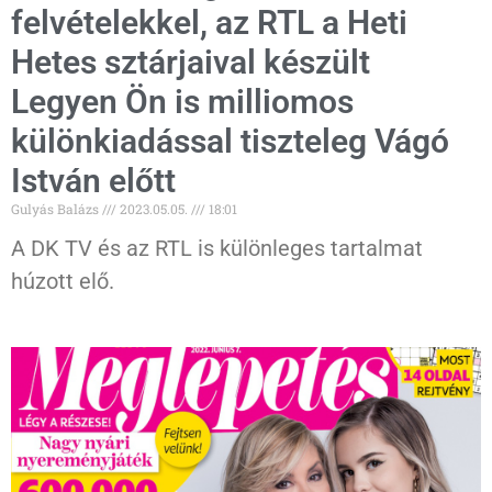
felvételekkel, az RTL a Heti
Hetes sztárjaival készült
Legyen Ön is milliomos
különkiadással tiszteleg Vágó
István előtt
Gulyás Balázs
2023.05.05.
18:01
A DK TV és az RTL is különleges tartalmat
húzott elő.