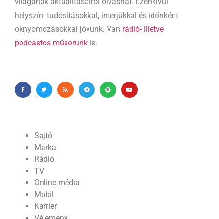
világának aktualitásairól olvashat. Ezenkívül
helyszíni tudósításokkal, interjúkkal és időnként
oknyomozásokkal jövünk. Van
rádió- illetve
podcastos műsorunk
is.
Sajtó
Márka
Rádió
TV
Online média
Mobil
Karrier
Vélemény