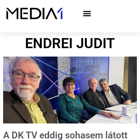
A Media1 médiaajánlata politikai hirdetőknek– országgyűlési választás 2026
ENDREI JUDIT
A DK TV eddig sohasem látott