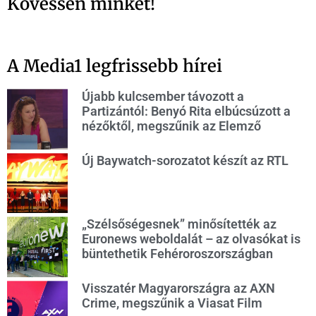
Kövessen minket!
A Media1 legfrissebb hírei
Újabb kulcsember távozott a
Partizántól: Benyó Rita elbúcsúzott a
nézőktől, megszűnik az Elemző
Új Baywatch-sorozatot készít az RTL
„Szélsőségesnek” minősítették az
Euronews weboldalát – az olvasókat is
büntethetik Fehéroroszországban
Visszatér Magyarországra az AXN
Crime, megszűnik a Viasat Film