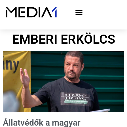
A Media1 médiaajánlata politikai hirdetőknek– országgyűlési választás 2026
EMBERI ERKÖLCS
Állatvédők a magyar