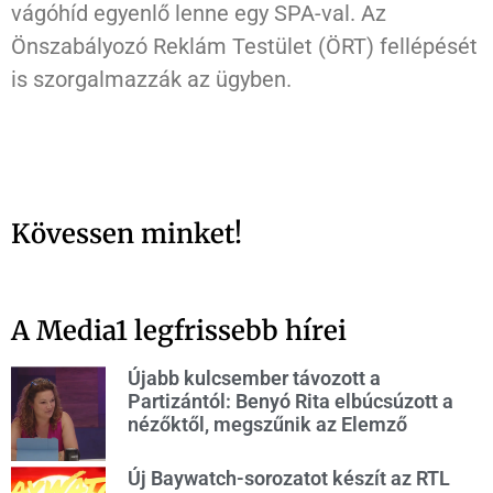
vágóhíd egyenlő lenne egy SPA-val. Az
Önszabályozó Reklám Testület (ÖRT) fellépését
is szorgalmazzák az ügyben.
Kövessen minket!
A Media1 legfrissebb hírei
Újabb kulcsember távozott a
Partizántól: Benyó Rita elbúcsúzott a
nézőktől, megszűnik az Elemző
Új Baywatch-sorozatot készít az RTL