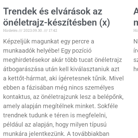
Trendek és elvárások az
önéletrajz-készítésben (x)
m
Hirdetés
2023.09.30.
17:42
Hi
Képzeljük magunkat egy percre a
N
munkaadók helyébe! Egy pozíció
í
meghirdetésekor akár több tucat önéletrajz
s
átbogarászása után kell kiválasztaniuk azt
h
a kettőt-hármat, aki ígéretesnek tűnik. Mivel
ebben a fázisában még nincs személyes
kontaktus, az önéletrajzunk lesz a belépőnk,
amely alapján megítélnek minket. Sokféle
trendnek tudunk e téren is megfelelni,
például az alapján, hogy milyen típusú
munkára jelentkezünk. A továbbiakban