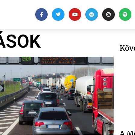
ÁSOK
Köv
A Me