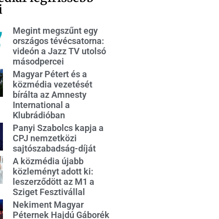
i
Megint megszűnt egy
országos tévécsatorna:
videón a Jazz TV utolsó
másodpercei
Magyar Pétert és a
közmédia vezetését
bírálta az Amnesty
International a
Klubrádióban
Panyi Szabolcs kapja a
CPJ nemzetközi
sajtószabadság-díját
A közmédia újabb
közleményt adott ki:
leszerződött az M1 a
Sziget Fesztivállal
Nekiment Magyar
Péternek Hajdú Gáborék