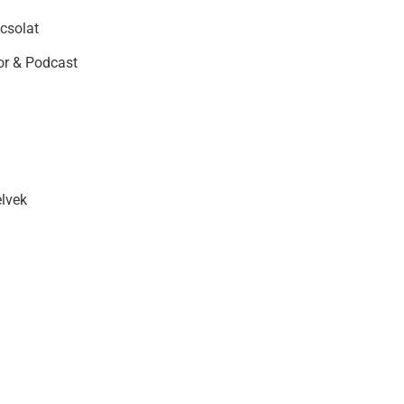
csolat
r & Podcast
elvek