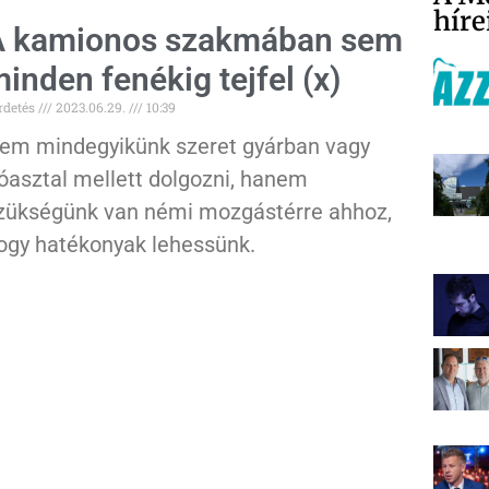
híre
A kamionos szakmában sem
inden fenékig tejfel (x)
rdetés
2023.06.29.
10:39
em mindegyikünk szeret gyárban vagy
róasztal mellett dolgozni, hanem
zükségünk van némi mozgástérre ahhoz,
ogy hatékonyak lehessünk.