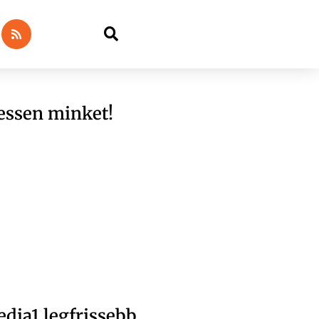
essen minket!
dia1 legfrissebb