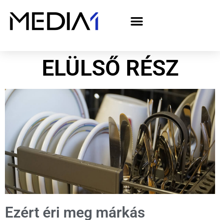
A Media1 médiaajánlata politikai hirdetőknek– országgyűlési választás 2026
ELÜLSŐ RÉSZ
Ezért éri meg márkás