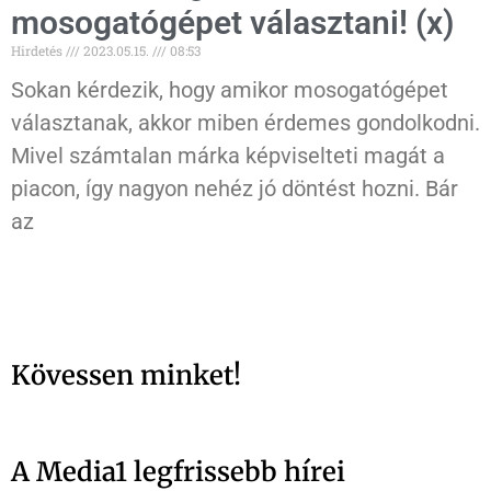
mosogatógépet választani! (x)
Hirdetés
2023.05.15.
08:53
Sokan kérdezik, hogy amikor mosogatógépet
választanak, akkor miben érdemes gondolkodni.
Mivel számtalan márka képviselteti magát a
piacon, így nagyon nehéz jó döntést hozni. Bár
az
Kövessen minket!
A Media1 legfrissebb hírei