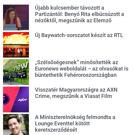
Újabb kulcsember távozott a
Partizántól: Benyó Rita elbúcsúzott a
nézőktől, megszűnik az Elemző
Új Baywatch-sorozatot készít az RTL
„Szélsőségesnek” minősítették az
Euronews weboldalát – az olvasókat is
büntethetik Fehéroroszországban
Visszatér Magyarországra az AXN
Crime, megszűnik a Viasat Film
A Miniszterelnökség felmondta a
Lounge Eventtel kötött
keretszerződését