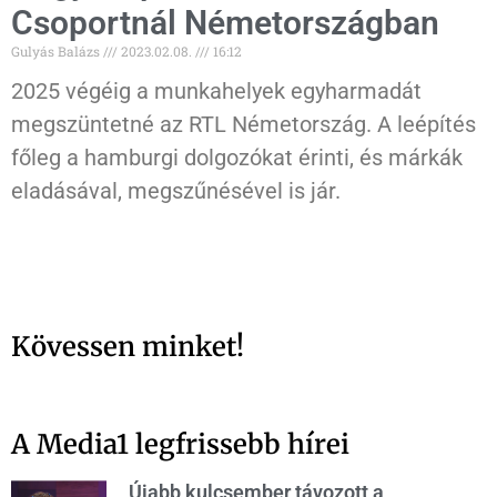
Csoportnál Németországban
Gulyás Balázs
2023.02.08.
16:12
2025 végéig a munkahelyek egyharmadát
megszüntetné az RTL Németország. A leépítés
főleg a hamburgi dolgozókat érinti, és márkák
eladásával, megszűnésével is jár.
Kövessen minket!
A Media1 legfrissebb hírei
Újabb kulcsember távozott a