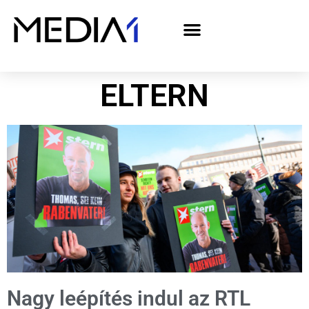
A Media1 médiaajánlata politikai hirdetőknek– országgyűlési választás 2026
ELTERN
Nagy leépítés indul az RTL