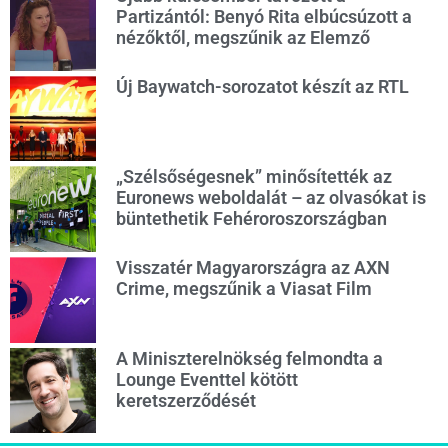
Partizántól: Benyó Rita elbúcsúzott a
nézőktől, megszűnik az Elemző
Új Baywatch-sorozatot készít az RTL
„Szélsőségesnek” minősítették az
Euronews weboldalát – az olvasókat is
büntethetik Fehéroroszországban
Visszatér Magyarországra az AXN
Crime, megszűnik a Viasat Film
A Miniszterelnökség felmondta a
Lounge Eventtel kötött
keretszerződését