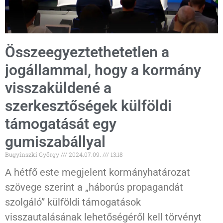
Összeegyeztethetetlen a
jogállammal, hogy a kormány
visszaküldené a
szerkesztőségek külföldi
támogatását egy
gumiszabállyal
Bugyinszki György
2024.07.09.
13:18
A hétfő este megjelent kormányhatározat
szövege szerint a „háborús propagandát
szolgáló” külföldi támogatások
visszautalásának lehetőségéről kell törvényt