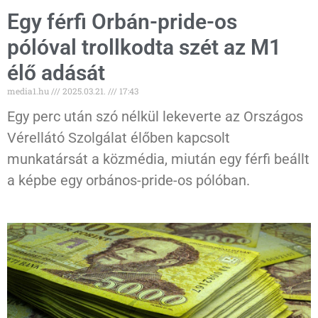
Egy férfi Orbán-pride-os
pólóval trollkodta szét az M1
élő adását
media1.hu
2025.03.21.
17:43
Egy perc után szó nélkül lekeverte az Országos
Vérellátó Szolgálat élőben kapcsolt
munkatársát a közmédia, miután egy férfi beállt
a képbe egy orbános-pride-os pólóban.