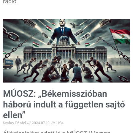
rádió.
MÚOSZ: „Békemisszióban
háború indult a független sajtó
ellen”
Szalay Dániel
2024.07.10.
11:34