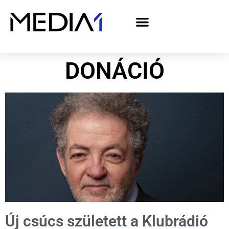
A Media1 médiaajánlata politikai hirdetőknek– országgyűlési választás 2026
DONÁCIÓ
Új csúcs született a Klubrádió