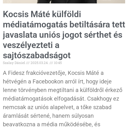
Kocsis Máté külföldi
médiatámogatás betiltására tett
javaslata uniós jogot sérthet és
veszélyezteti a
sajtószabadságot
Szalay Dániel
2025.03.24.
10:45
A Fidesz frakcióvezetője, Kocsis Máté a
hétvégén a Facebookon arról írt, hogy ideje
lenne törvényben megtiltani a külföldről érkező
médiatámogatások elfogadását. Csakhogy ez
nemcsak az uniós alapelvet, a tőke szabad
áramlását sértené, hanem súlyosan
beavatkozna a média működésébe, és