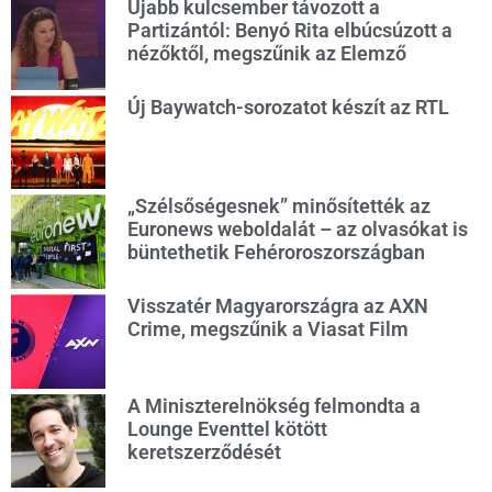
Újabb kulcsember távozott a
Partizántól: Benyó Rita elbúcsúzott a
nézőktől, megszűnik az Elemző
Új Baywatch-sorozatot készít az RTL
„Szélsőségesnek” minősítették az
Euronews weboldalát – az olvasókat is
büntethetik Fehéroroszországban
Visszatér Magyarországra az AXN
Crime, megszűnik a Viasat Film
A Miniszterelnökség felmondta a
Lounge Eventtel kötött
keretszerződését