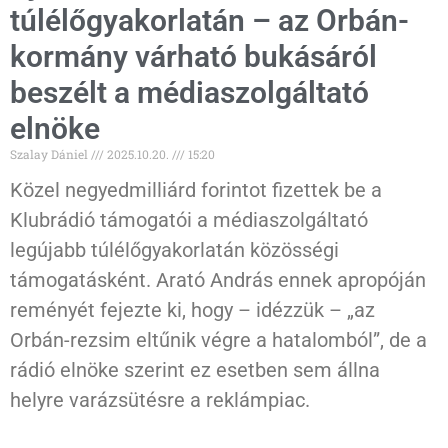
túlélőgyakorlatán – az Orbán-
kormány várható bukásáról
beszélt a médiaszolgáltató
elnöke
Szalay Dániel
2025.10.20.
15:20
Közel negyedmilliárd forintot fizettek be a
Klubrádió támogatói a médiaszolgáltató
legújabb túlélőgyakorlatán közösségi
támogatásként. Arató András ennek apropóján
reményét fejezte ki, hogy – idézzük – „az
Orbán-rezsim eltűnik végre a hatalomból”, de a
rádió elnöke szerint ez esetben sem állna
helyre varázsütésre a reklámpiac.