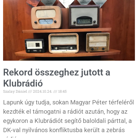
Rekord összeghez jutott a
Klubrádió
Szalay Dániel
2024.10.24.
18:45
Lapunk úgy tudja, sokan Magyar Péter térfeléről
kezdték el támogatni a rádiót azután, hogy az
egykoron a Klubrádiót segítő baloldali párttal, a
DK-val nyilvános konfliktusba került a zebrás