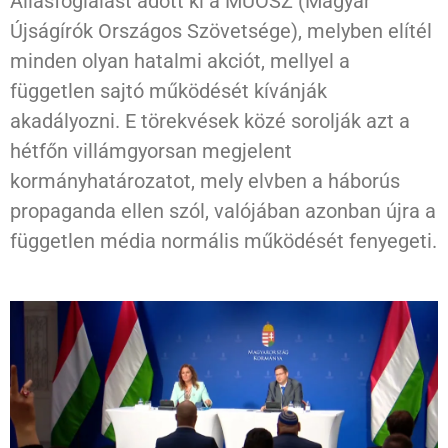
Állásfoglalást adott ki a MÚOSZ (Magyar
Újságírók Országos Szövetsége), melyben elítél
minden olyan hatalmi akciót, mellyel a
független sajtó működését kívánják
akadályozni. E törekvések közé sorolják azt a
hétfőn villámgyorsan megjelent
kormányhatározatot, mely elvben a háborús
propaganda ellen szól, valójában azonban újra a
független média normális működését fenyegeti.