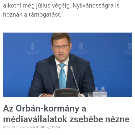
alkotni még július végéig. Nyilvánosságra is
hoznák a támogatást.
Az Orbán-kormány a
médiavállalatok zsebébe nézne
media1.hu
2024.07.08.
12:59