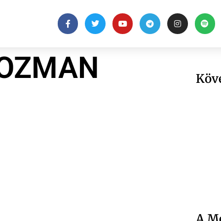
 OZMAN
Köv
A Me