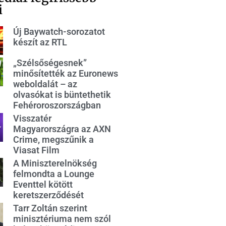
i
Új Baywatch-sorozatot
készít az RTL
„Szélsőségesnek”
minősítették az Euronews
weboldalát – az
olvasókat is büntethetik
Fehéroroszországban
Visszatér
Magyarországra az AXN
Crime, megszűnik a
Viasat Film
A Miniszterelnökség
felmondta a Lounge
Eventtel kötött
keretszerződését
Tarr Zoltán szerint
minisztériuma nem szól