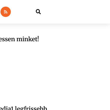
essen minket!
dia1 legfrissebb