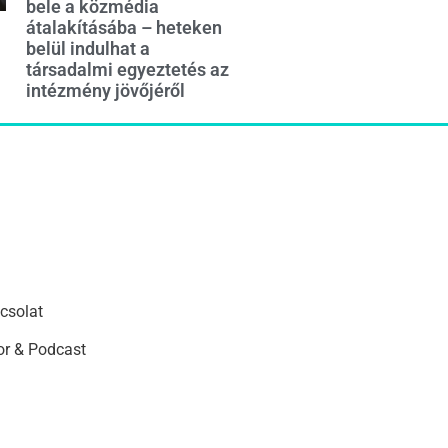
bele a közmédia
átalakításába – heteken
belül indulhat a
társadalmi egyeztetés az
intézmény jövőjéről
csolat
r & Podcast