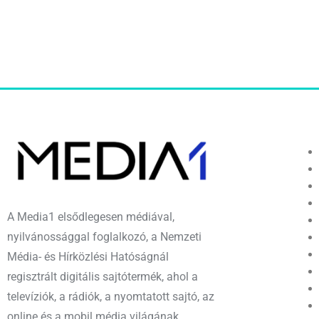
A Media1 elsődlegesen médiával,
nyilvánossággal foglalkozó, a Nemzeti
Média- és Hírközlési Hatóságnál
regisztrált digitális sajtótermék, ahol a
televíziók, a rádiók, a nyomtatott sajtó, az
online és a mobil média világának