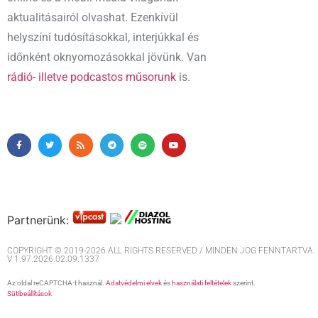
aktualitásairól olvashat. Ezenkívül
helyszíni tudósításokkal, interjúkkal és
időnként oknyomozásokkal jövünk. Van
rádió- illetve podcastos műsorunk
is.
Partnerünk:
COPYRIGHT © 2019-2026 ALL RIGHTS RESERVED / MINDEN JOG FENNTARTVA. M
V 1.97.2026.02.09.1337
Az oldal reCAPTCHA-t használ.
Adatvédelmi elvek
és
használati feltételek
szerint.
Sütibeállítások