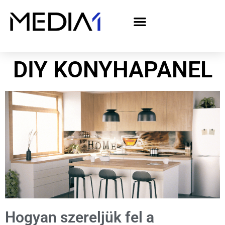
A Media1 médiaajánlata politikai hirdetőknek– országgyűlési választás 2026
DIY KONYHAPANEL
Hogyan szereljük fel a