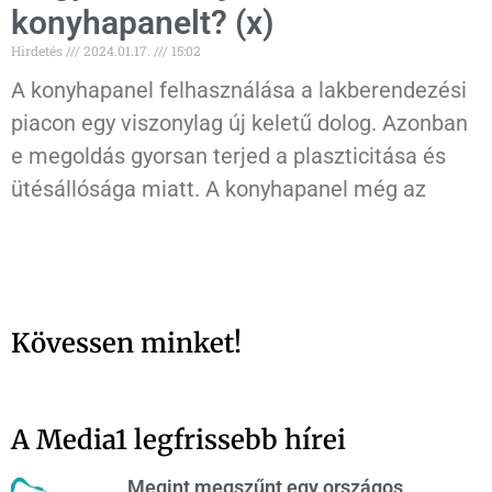
konyhapanelt? (x)
Hirdetés
2024.01.17.
15:02
A konyhapanel felhasználása a lakberendezési
piacon egy viszonylag új keletű dolog. Azonban
e megoldás gyorsan terjed a plaszticitása és
ütésállósága miatt. A konyhapanel még az
Kövessen minket!
A Media1 legfrissebb hírei
Megint megszűnt egy országos