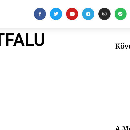
TFALU
Köv
A Me