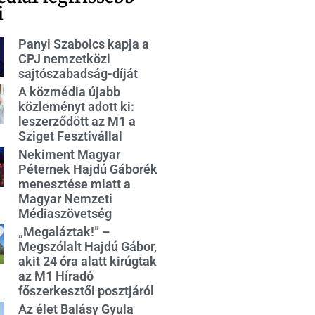
i
Panyi Szabolcs kapja a
CPJ nemzetközi
sajtószabadság-díját
A közmédia újabb
közleményt adott ki:
leszerződött az M1 a
Sziget Fesztivállal
Nekiment Magyar
Péternek Hajdú Gáborék
menesztése miatt a
Magyar Nemzeti
Médiaszövetség
„Megaláztak!” –
Megszólalt Hajdú Gábor,
akit 24 óra alatt kirúgtak
az M1 Híradó
főszerkesztői posztjáról
Az élet Balásy Gyula