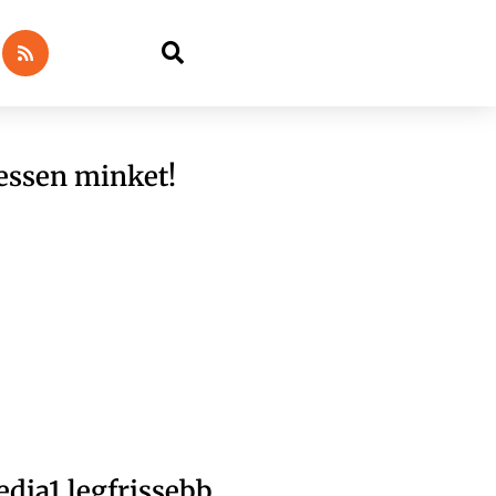
essen minket!
dia1 legfrissebb