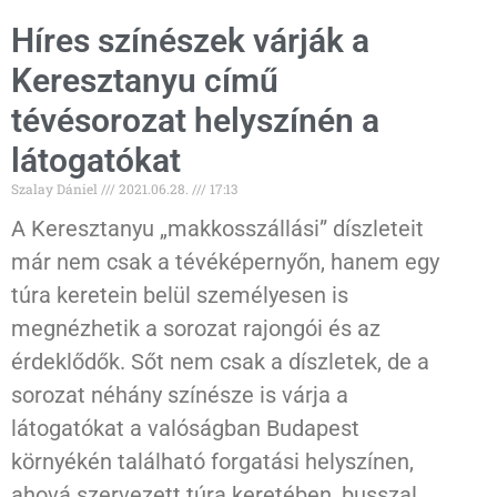
Híres színészek várják a
Keresztanyu című
tévésorozat helyszínén a
látogatókat
Szalay Dániel
2021.06.28.
17:13
A Keresztanyu „makkosszállási” díszleteit
már nem csak a tévéképernyőn, hanem egy
túra keretein belül személyesen is
megnézhetik a sorozat rajongói és az
érdeklődők. Sőt nem csak a díszletek, de a
sorozat néhány színésze is várja a
látogatókat a valóságban Budapest
környékén található forgatási helyszínen,
ahová szervezett túra keretében, busszal