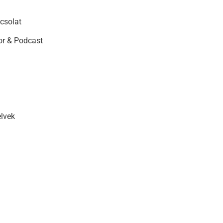
csolat
r & Podcast
elvek