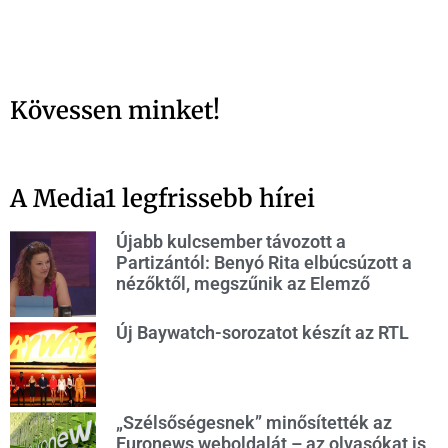
Kövessen minket!
A Media1 legfrissebb hírei
Újabb kulcsember távozott a
Partizántól: Benyó Rita elbúcsúzott a
nézőktől, megszűnik az Elemző
Új Baywatch-sorozatot készít az RTL
„Szélsőségesnek” minősítették az
Euronews weboldalát – az olvasókat is