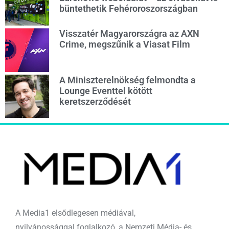
büntethetik Fehéroroszországban
Visszatér Magyarországra az AXN
Crime, megszűnik a Viasat Film
A Miniszterelnökség felmondta a
Lounge Eventtel kötött
keretszerződését
A Media1 elsődlegesen médiával,
nyilvánossággal foglalkozó, a Nemzeti Média- és