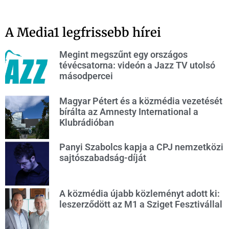
A Media1 legfrissebb hírei
Megint megszűnt egy országos
tévécsatorna: videón a Jazz TV utolsó
másodpercei
Magyar Pétert és a közmédia vezetését
bírálta az Amnesty International a
Klubrádióban
Panyi Szabolcs kapja a CPJ nemzetközi
sajtószabadság-díját
A közmédia újabb közleményt adott ki:
leszerződött az M1 a Sziget Fesztivállal