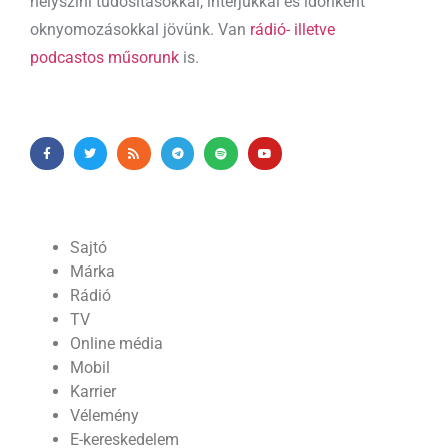
helyszíni tudósításokkal, interjúkkal és időnként
oknyomozásokkal jövünk. Van
rádió- illetve
podcastos műsorunk
is.
Sajtó
Márka
Rádió
TV
Online média
Mobil
Karrier
Vélemény
E-kereskedelem