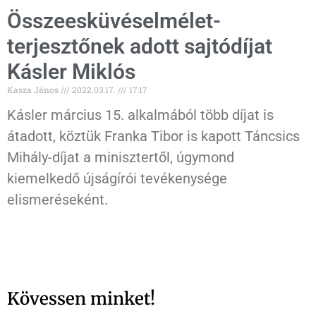
Összeesküvéselmélet-
terjesztőnek adott sajtódíjat
Kásler Miklós
Kasza János
2022.03.17.
17:17
Kásler március 15. alkalmából több díjat is
átadott, köztük Franka Tibor is kapott Táncsics
Mihály-díjat a minisztertől, úgymond
kiemelkedő újságírói tevékenysége
elismeréseként.
Kövessen minket!