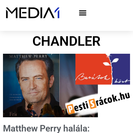
A Media1 médiaajánlata politikai hirdetőknek– országgyűlési választás 2026
CHANDLER
Matthew Perry halála: