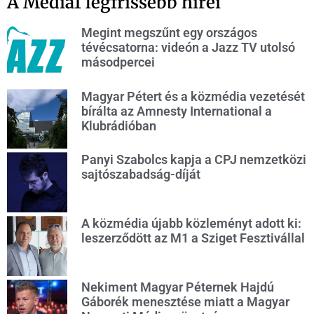
A Media1 legfrissebb hírei
Megint megszűnt egy országos
tévécsatorna: videón a Jazz TV utolsó
másodpercei
Magyar Pétert és a közmédia vezetését
bírálta az Amnesty International a
Klubrádióban
Panyi Szabolcs kapja a CPJ nemzetközi
sajtószabadság-díját
A közmédia újabb közleményt adott ki:
leszerződött az M1 a Sziget Fesztivállal
Nekiment Magyar Péternek Hajdú
Gáborék menesztése miatt a Magyar