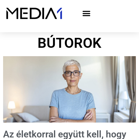
A Media1 médiaajánlata politikai hirdetőknek– országgyűlési választás 2026
BÚTOROK
Az életkorral együtt kell, hogy