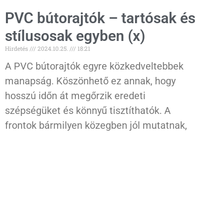
PVC bútorajtók – tartósak és
stílusosak egyben (x)
Hirdetés
2024.10.25.
18:21
A PVC bútorajtók egyre közkedveltebbek
manapság. Köszönhető ez annak, hogy
hosszú időn át megőrzik eredeti
szépségüket és könnyű tisztíthatók. A
frontok bármilyen közegben jól mutatnak,