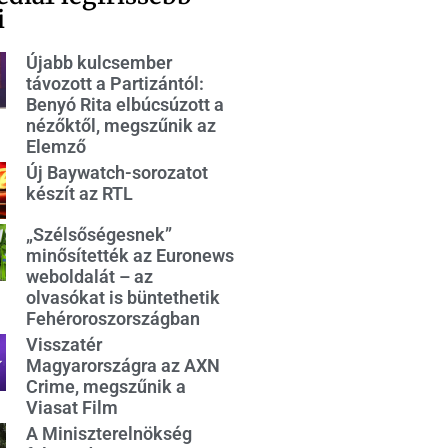
i
Újabb kulcsember
távozott a Partizántól:
Benyó Rita elbúcsúzott a
nézőktől, megszűnik az
Elemző
Új Baywatch-sorozatot
készít az RTL
„Szélsőségesnek”
minősítették az Euronews
weboldalát – az
olvasókat is büntethetik
Fehéroroszországban
Visszatér
Magyarországra az AXN
Crime, megszűnik a
Viasat Film
A Miniszterelnökség