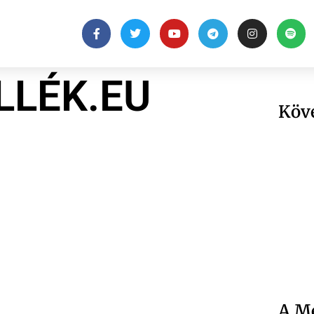
LLÉK.EU
Köv
A Me