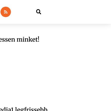
essen minket!
dia1 legfrissebb