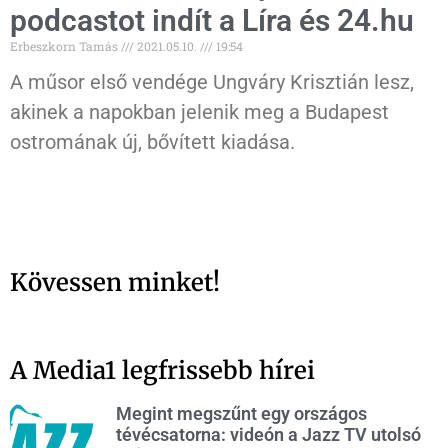
podcastot indít a Líra és 24.hu
Erbeszkorn Tamás
2021.05.10.
19:54
A műsor első vendége Ungváry Krisztián lesz,
akinek a napokban jelenik meg a Budapest
ostromának új, bővített kiadása.
Kövessen minket!
A Media1 legfrissebb hírei
Megint megszűnt egy országos
tévécsatorna: videón a Jazz TV utolsó