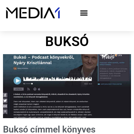
A Media1 médiaajánlata politikai hirdetőknek– országgyűlési választás 2026
BUKSÓ
Buksó címmel könyves