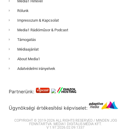
Media1 Hírlevél
Rólunk
Impresszum & Kapcsolat
Media1 Rádióműsor & Podcast
Támogatás
Médiaajánlat
About Media1
Adatvédelmi irányelvek
Partnerünk:
Ügynökségi értékesítési képviselet:
COPYRIGHT © 2019-2026 ALL RIGHTS RESERVED / MINDEN JOG
FENNTARTVA. MEDIA1 DIGITÁLIS MÉDIA KFT.
V 1.97.2026.02.09.1337