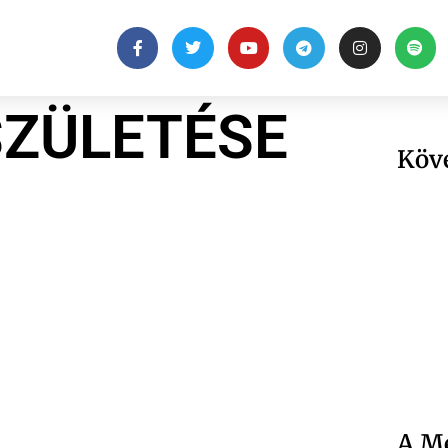
SZÜLETÉSE
Köv
A Me