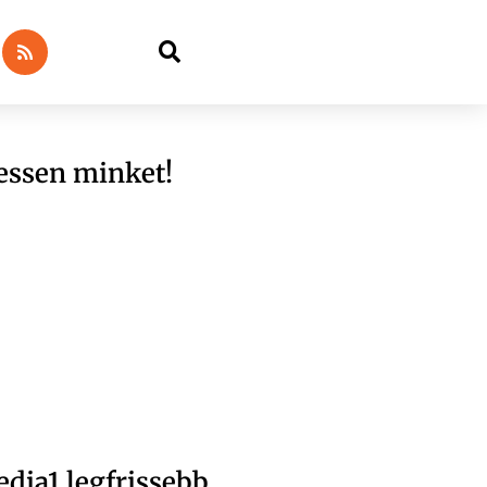
essen minket!
dia1 legfrissebb