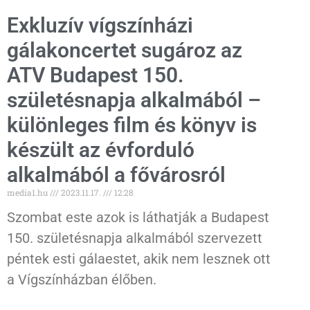
Exkluzív vígszínházi
gálakoncertet sugároz az
ATV Budapest 150.
születésnapja alkalmából –
különleges film és könyv is
készült az évforduló
alkalmából a fővárosról
media1.hu
2023.11.17.
12:28
Szombat este azok is láthatják a Budapest
150. születésnapja alkalmából szervezett
péntek esti gálaestet, akik nem lesznek ott
a Vígszínházban élőben.