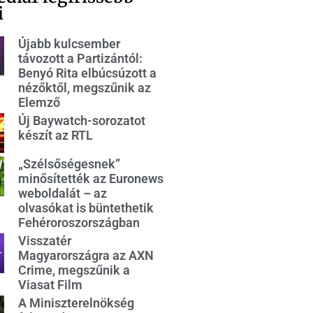
i
Újabb kulcsember
távozott a Partizántól:
Benyó Rita elbúcsúzott a
nézőktől, megszűnik az
Elemző
Új Baywatch-sorozatot
készít az RTL
„Szélsőségesnek”
minősítették az Euronews
weboldalát – az
olvasókat is büntethetik
Fehéroroszországban
Visszatér
Magyarországra az AXN
Crime, megszűnik a
Viasat Film
A Miniszterelnökség