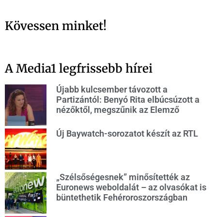
Kövessen minket!
A Media1 legfrissebb hírei
Újabb kulcsember távozott a
Partizántól: Benyó Rita elbúcsúzott a
nézőktől, megszűnik az Elemző
Új Baywatch-sorozatot készít az RTL
„Szélsőségesnek” minősítették az
Euronews weboldalát – az olvasókat is
büntethetik Fehéroroszországban