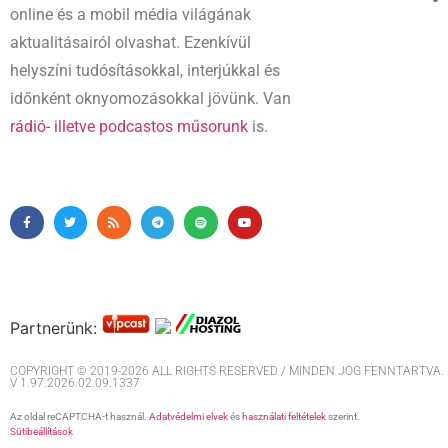
online és a mobil média világának
aktualitásairól olvashat. Ezenkívül
helyszíni tudósításokkal, interjúkkal és
időnként oknyomozásokkal jövünk. Van
rádió- illetve podcastos műsorunk
is.
Partnerünk:
COPYRIGHT © 2019-2026 ALL RIGHTS RESERVED / MINDEN JOG FENNTARTVA. M
V 1.97.2026.02.09.1337
Az oldal reCAPTCHA-t használ.
Adatvédelmi elvek
és
használati feltételek
szerint.
Sütibeállítások