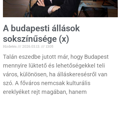
A budapesti állások
sokszínűsége (x)
Hirdetés
2026.03.13.
13:05
Talán eszedbe jutott már, hogy Budapest
mennyire lüktető és lehetőségekkel teli
város, különösen, ha álláskeresésről van
szó. A főváros nemcsak kulturális
ereklyéket rejt magában, hanem