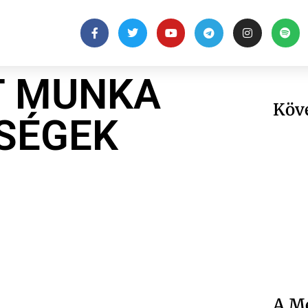
T MUNKA
Köv
SÉGEK
A Me