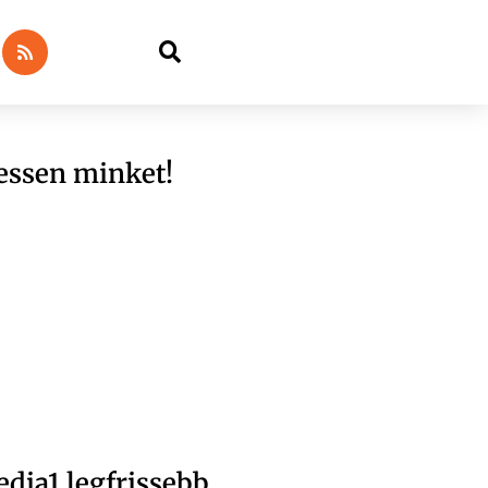
essen minket!
dia1 legfrissebb