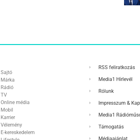
RSS feliratkozás
Sajtó
Media1 Hírlevél
Márka
Rádió
Rólunk
TV
Online média
Impresszum & Kap
Mobil
Media1 Rádióműso
Karrier
Vélemény
Támogatás
E-kereskedelem
Médiaajánlat
Lifestyle