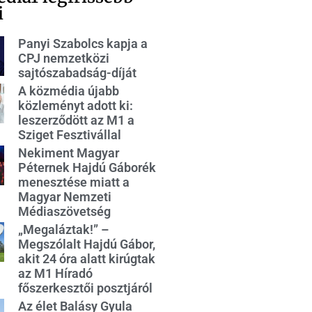
i
Panyi Szabolcs kapja a
CPJ nemzetközi
sajtószabadság-díját
A közmédia újabb
közleményt adott ki:
leszerződött az M1 a
Sziget Fesztivállal
Nekiment Magyar
Péternek Hajdú Gáborék
menesztése miatt a
Magyar Nemzeti
Médiaszövetség
„Megaláztak!” –
Megszólalt Hajdú Gábor,
akit 24 óra alatt kirúgtak
az M1 Híradó
főszerkesztői posztjáról
Az élet Balásy Gyula