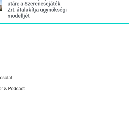
után: a Szerencsejáték
Zrt. átalakítja ügynökségi
modelljét
csolat
r & Podcast