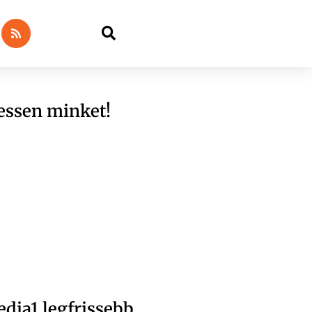
essen minket!
dia1 legfrissebb