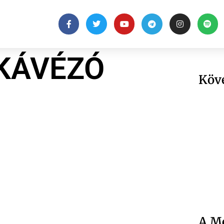
KÁVÉZÓ
Köv
A Me