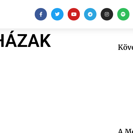
HÁZAK
Köv
A Me