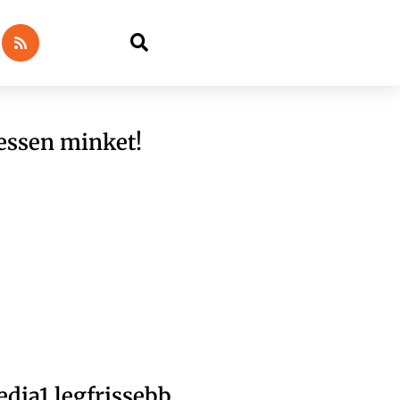
essen minket!
dia1 legfrissebb