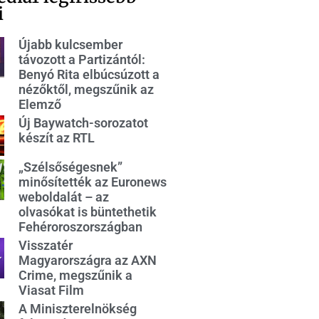
i
Újabb kulcsember
távozott a Partizántól:
Benyó Rita elbúcsúzott a
nézőktől, megszűnik az
Elemző
Új Baywatch-sorozatot
készít az RTL
„Szélsőségesnek”
minősítették az Euronews
weboldalát – az
olvasókat is büntethetik
Fehéroroszországban
Visszatér
Magyarországra az AXN
Crime, megszűnik a
Viasat Film
A Miniszterelnökség