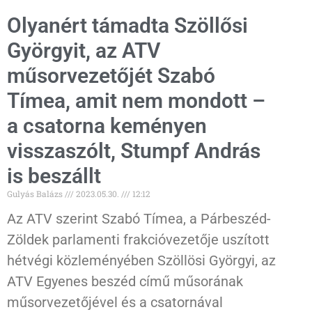
Olyanért támadta Szöllősi
Györgyit, az ATV
műsorvezetőjét Szabó
Tímea, amit nem mondott –
a csatorna keményen
visszaszólt, Stumpf András
is beszállt
Gulyás Balázs
2023.05.30.
12:12
Az ATV szerint Szabó Tímea, a Párbeszéd-
Zöldek parlamenti frakcióvezetője uszított
hétvégi közleményében Szöllösi Györgyi, az
ATV Egyenes beszéd című műsorának
műsorvezetőjével és a csatornával