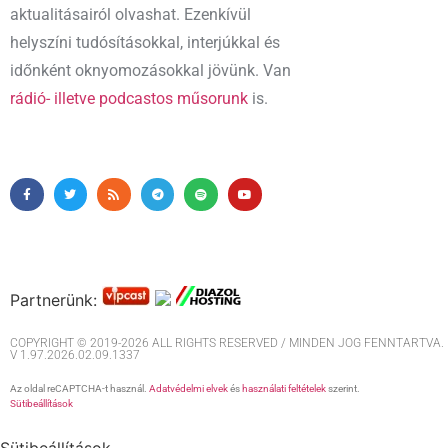
aktualitásairól olvashat. Ezenkívül
helyszíni tudósításokkal, interjúkkal és
időnként oknyomozásokkal jövünk. Van
rádió- illetve podcastos műsorunk
is.
Partnerünk:
COPYRIGHT © 2019-2026 ALL RIGHTS RESERVED / MINDEN JOG FENNTARTVA. M
V 1.97.2026.02.09.1337
Az oldal reCAPTCHA-t használ.
Adatvédelmi elvek
és
használati feltételek
szerint.
Sütibeállítások
Sütibeállítások