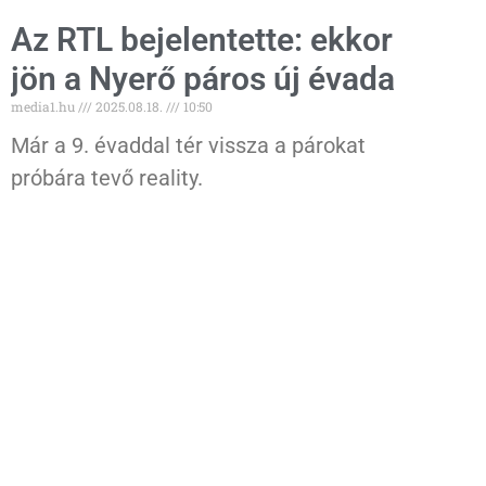
Az RTL bejelentette: ekkor
jön a Nyerő páros új évada
media1.hu
2025.08.18.
10:50
Már a 9. évaddal tér vissza a párokat
próbára tevő reality.