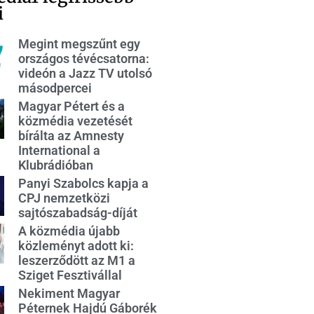
i
Megint megszűnt egy
országos tévécsatorna:
videón a Jazz TV utolsó
másodpercei
Magyar Pétert és a
közmédia vezetését
bírálta az Amnesty
International a
Klubrádióban
Panyi Szabolcs kapja a
CPJ nemzetközi
sajtószabadság-díját
A közmédia újabb
közleményt adott ki:
leszerződött az M1 a
Sziget Fesztivállal
Nekiment Magyar
Péternek Hajdú Gáborék