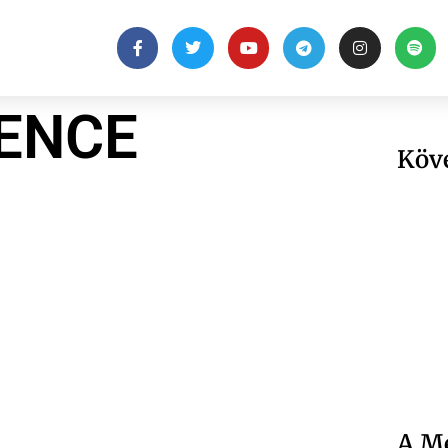
BENCE
Köv
A Me