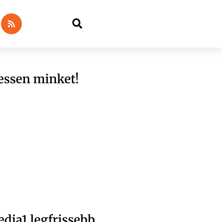
essen minket!
dia1 legfrissebb