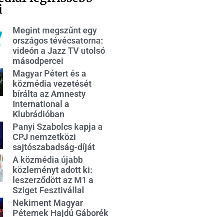
i
Megint megszűnt egy
országos tévécsatorna:
videón a Jazz TV utolsó
másodpercei
Magyar Pétert és a
közmédia vezetését
bírálta az Amnesty
International a
Klubrádióban
Panyi Szabolcs kapja a
CPJ nemzetközi
sajtószabadság-díját
A közmédia újabb
közleményt adott ki:
leszerződött az M1 a
Sziget Fesztivállal
Nekiment Magyar
Péternek Hajdú Gáborék