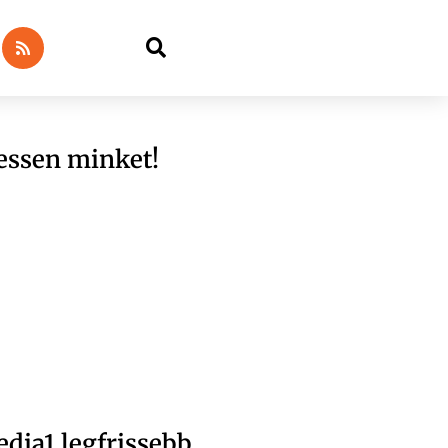
essen minket!
dia1 legfrissebb