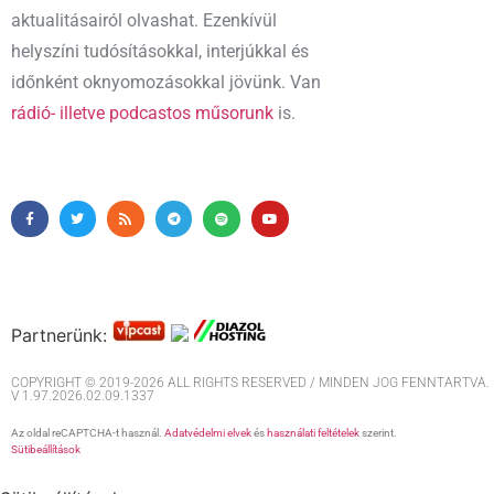
aktualitásairól olvashat. Ezenkívül
helyszíni tudósításokkal, interjúkkal és
időnként oknyomozásokkal jövünk. Van
rádió- illetve podcastos műsorunk
is.
Partnerünk:
COPYRIGHT © 2019-2026 ALL RIGHTS RESERVED / MINDEN JOG FENNTARTVA. M
V 1.97.2026.02.09.1337
Az oldal reCAPTCHA-t használ.
Adatvédelmi elvek
és
használati feltételek
szerint.
Sütibeállítások