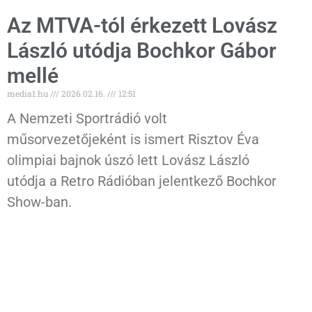
Az MTVA-tól érkezett Lovász
László utódja Bochkor Gábor
mellé
media1.hu
2026.02.16.
12:51
A Nemzeti Sportrádió volt
műsorvezetőjeként is ismert Risztov Éva
olimpiai bajnok úszó lett Lovász László
utódja a Retro Rádióban jelentkező Bochkor
Show-ban.