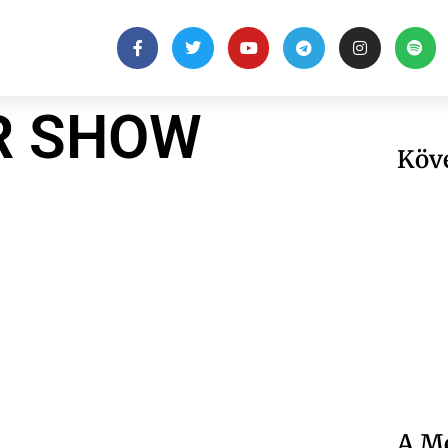
R SHOW
Köv
A Me