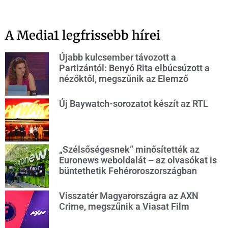
A Media1 legfrissebb hírei
Újabb kulcsember távozott a
Partizántól: Benyó Rita elbúcsúzott a
nézőktől, megszűnik az Elemző
Új Baywatch-sorozatot készít az RTL
„Szélsőségesnek” minősítették az
Euronews weboldalát – az olvasókat is
büntethetik Fehéroroszországban
Visszatér Magyarországra az AXN
Crime, megszűnik a Viasat Film