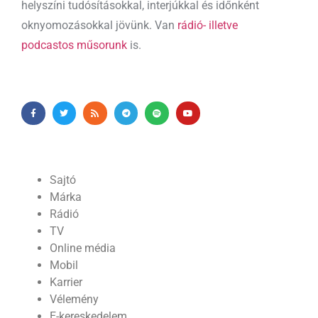
helyszíni tudósításokkal, interjúkkal és időnként
oknyomozásokkal jövünk. Van
rádió- illetve
podcastos műsorunk
is.
Sajtó
Márka
Rádió
TV
Online média
Mobil
Karrier
Vélemény
E-kereskedelem