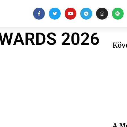
AWARDS 2026
Köv
A Me