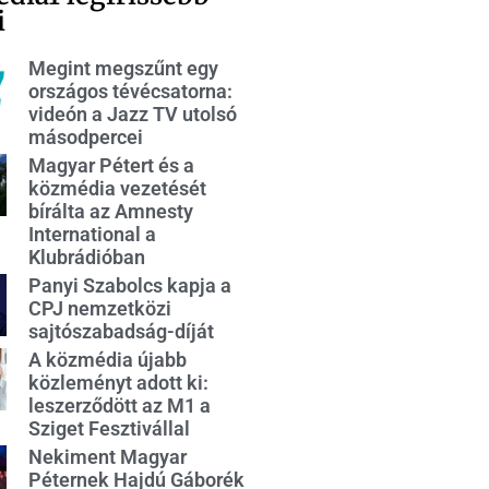
i
Megint megszűnt egy
országos tévécsatorna:
videón a Jazz TV utolsó
másodpercei
Magyar Pétert és a
közmédia vezetését
bírálta az Amnesty
International a
Klubrádióban
Panyi Szabolcs kapja a
CPJ nemzetközi
sajtószabadság-díját
A közmédia újabb
közleményt adott ki:
leszerződött az M1 a
Sziget Fesztivállal
Nekiment Magyar
Péternek Hajdú Gáborék