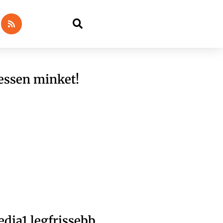
essen minket!
dia1 legfrissebb