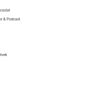
csolat
r & Podcast
elvek