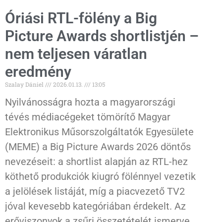
Óriási RTL-fölény a Big
Picture Awards shortlistjén –
nem teljesen váratlan
eredmény
Szalay Dániel
2026.01.13.
13:05
Nyilvánosságra hozta a magyarországi
tévés médiacégeket tömörítő Magyar
Elektronikus Műsorszolgáltatók Egyesülete
(MEME) a Big Picture Awards 2026 döntős
nevezéseit: a shortlist alapján az RTL-hez
köthető produkciók kiugró fölénnyel vezetik
a jelölések listáját, míg a piacvezető TV2
jóval kevesebb kategóriában érdekelt. Az
erőviszonyok a zsűri összetételét ismerve