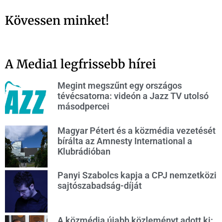
Kövessen minket!
A Media1 legfrissebb hírei
Megint megszűnt egy országos
tévécsatorna: videón a Jazz TV utolsó
másodpercei
Magyar Pétert és a közmédia vezetését
bírálta az Amnesty International a
Klubrádióban
Panyi Szabolcs kapja a CPJ nemzetközi
sajtószabadság-díját
A közmédia újabb közleményt adott ki: