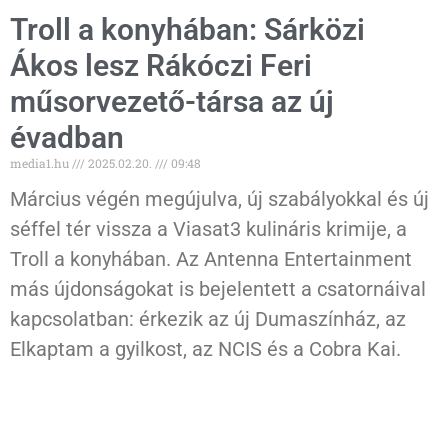
Troll a konyhában: Sárközi
Ákos lesz Rákóczi Feri
műsorvezető-társa az új
évadban
media1.hu
2025.02.20.
09:48
Március végén megújulva, új szabályokkal és új
séffel tér vissza a Viasat3 kulináris krimije, a
Troll a konyhában. Az Antenna Entertainment
más újdonságokat is bejelentett a csatornáival
kapcsolatban: érkezik az új Dumaszínház, az
Elkaptam a gyilkost, az NCIS és a Cobra Kai.