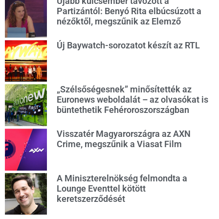
Újabb kulcsember távozott a
Partizántól: Benyó Rita elbúcsúzott a
nézőktől, megszűnik az Elemző
Új Baywatch-sorozatot készít az RTL
„Szélsőségesnek” minősítették az
Euronews weboldalát – az olvasókat is
büntethetik Fehéroroszországban
Visszatér Magyarországra az AXN
Crime, megszűnik a Viasat Film
A Miniszterelnökség felmondta a
Lounge Eventtel kötött
keretszerződését