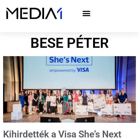
A Media1 médiaajánlata politikai hirdetőknek– országgyűlési választás 2026
BESE PÉTER
Kihirdették a Visa She’s Next