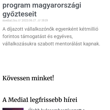
program magyarországi
győzteseit
media1.hu
2023.06.17.
19:19
A díjazott vállalkozónők egyenként kétmillió
forintos támogatást és egyéves,
vállalkozásukra szabott mentorálást kapnak.
Kövessen minket!
A Media1 legfrissebb hírei