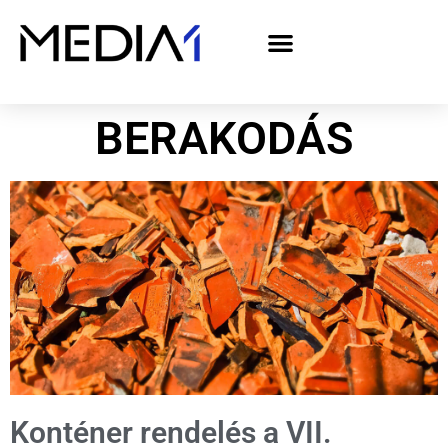
A Media1 médiaajánlata politikai hirdetőknek– országgyűlési választás 2026
BERAKODÁS
Konténer rendelés a VII.