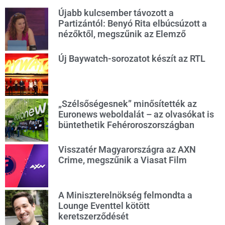
Újabb kulcsember távozott a
Partizántól: Benyó Rita elbúcsúzott a
nézőktől, megszűnik az Elemző
Új Baywatch-sorozatot készít az RTL
„Szélsőségesnek” minősítették az
Euronews weboldalát – az olvasókat is
büntethetik Fehéroroszországban
Visszatér Magyarországra az AXN
Crime, megszűnik a Viasat Film
A Miniszterelnökség felmondta a
Lounge Eventtel kötött
keretszerződését