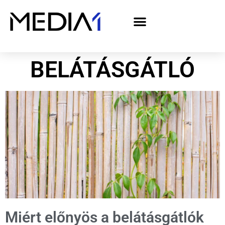
A Media1 médiaajánlata politikai hirdetőknek– országgyűlési választás 2026
BELÁTÁSGÁTLÓ
Miért előnyös a belátásgátlók