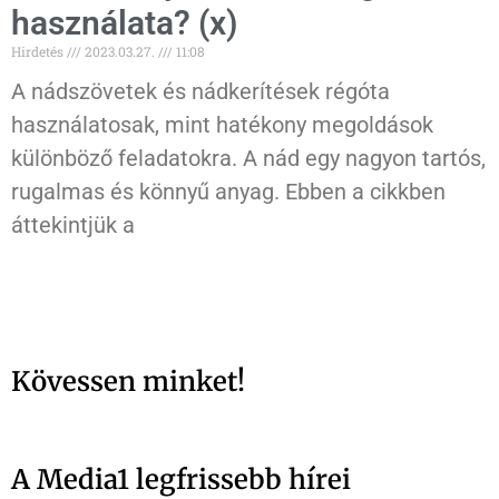
használata? (x)
Hirdetés
2023.03.27.
11:08
A nádszövetek és nádkerítések régóta
használatosak, mint hatékony megoldások
különböző feladatokra. A nád egy nagyon tartós,
rugalmas és könnyű anyag. Ebben a cikkben
áttekintjük a
Kövessen minket!
A Media1 legfrissebb hírei