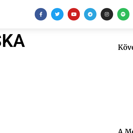
SKA
Köv
A Me