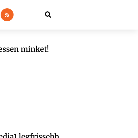
essen minket!
dia1 legfrissebb