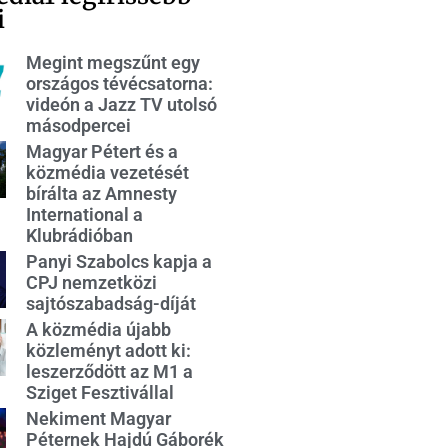
i
Megint megszűnt egy
országos tévécsatorna:
videón a Jazz TV utolsó
másodpercei
Magyar Pétert és a
közmédia vezetését
bírálta az Amnesty
International a
Klubrádióban
Panyi Szabolcs kapja a
CPJ nemzetközi
sajtószabadság-díját
A közmédia újabb
közleményt adott ki:
leszerződött az M1 a
Sziget Fesztivállal
Nekiment Magyar
Péternek Hajdú Gáborék