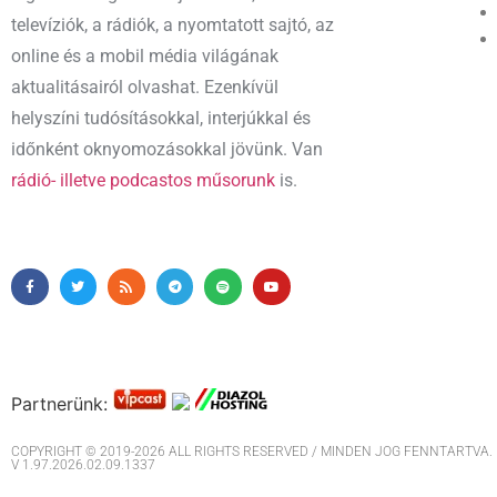
televíziók, a rádiók, a nyomtatott sajtó, az
online és a mobil média világának
aktualitásairól olvashat. Ezenkívül
helyszíni tudósításokkal, interjúkkal és
időnként oknyomozásokkal jövünk. Van
rádió- illetve podcastos műsorunk
is.
Partnerünk:
COPYRIGHT © 2019-2026 ALL RIGHTS RESERVED / MINDEN JOG FENNTARTVA. M
V 1.97.2026.02.09.1337