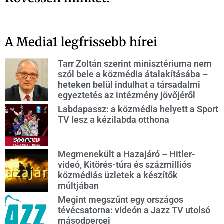
A Media1 legfrissebb hírei
Tarr Zoltán szerint minisztériuma nem
szól bele a közmédia átalakításába –
heteken belül indulhat a társadalmi
egyeztetés az intézmény jövőjéről
Labdapassz: a közmédia helyett a Sport
TV lesz a kézilabda otthona
Megmenekült a Hazajáró – Hitler-
videó, Kitörés-túra és százmilliós
közmédiás üzletek a készítők
múltjában
Megint megszűnt egy országos
tévécsatorna: videón a Jazz TV utolsó
másodpercei