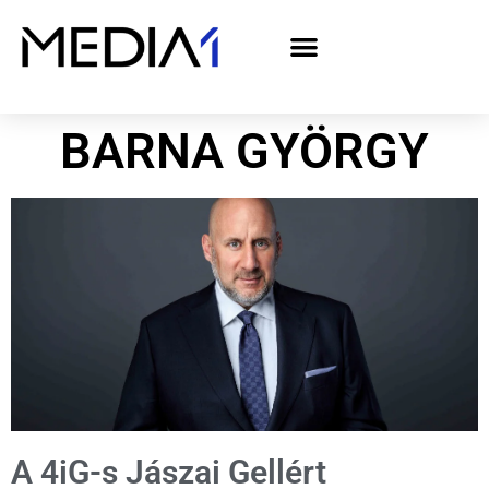
A Media1 médiaajánlata politikai hirdetőknek– országgyűlési választás 2026
BARNA GYÖRGY
A 4iG-s Jászai Gellért