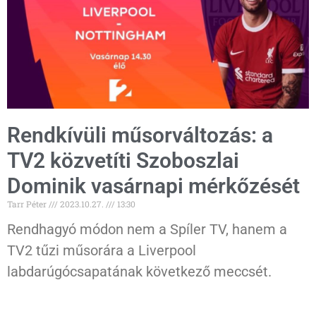
Rendkívüli műsorváltozás: a
TV2 közvetíti Szoboszlai
Dominik vasárnapi mérkőzését
Tarr Péter
2023.10.27.
13:30
Rendhagyó módon nem a Spíler TV, hanem a
TV2 tűzi műsorára a Liverpool
labdarúgócsapatának következő meccsét.