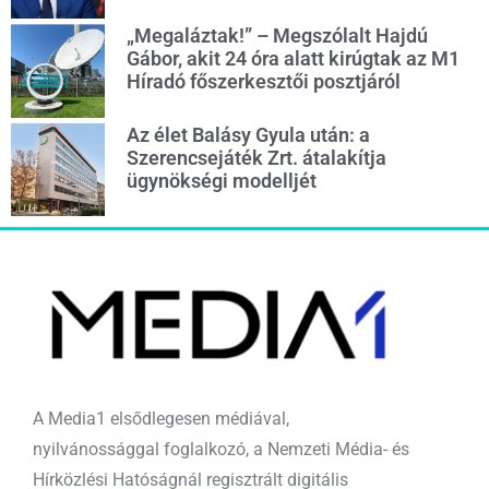
„Megaláztak!” – Megszólalt Hajdú
Gábor, akit 24 óra alatt kirúgtak az M1
Híradó főszerkesztői posztjáról
Az élet Balásy Gyula után: a
Szerencsejáték Zrt. átalakítja
ügynökségi modelljét
A Media1 elsődlegesen médiával,
nyilvánossággal foglalkozó, a Nemzeti Média- és
Hírközlési Hatóságnál regisztrált digitális