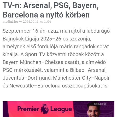
TV-n: Arsenal, PSG, Bayern,
Barcelona a nyitó körben
media1.hu
2025.09.16.
11:04
Szeptember 16-án, azaz ma rajtol a labdarúgó
Bajnokok Ligája 2025–26-os szezonja,
amelynek első fordulója máris rangadók sorát
kínálja. A Sport TV közvetíti többek között a
Bayern München–Chelsea csatát, a címvédő
PSG mérkőzését, valamint a Bilbao–Arsenal,
Juventus–Dortmund, Manchester City–Napoli
és Newcastle–Barcelona összecsapásokat is.