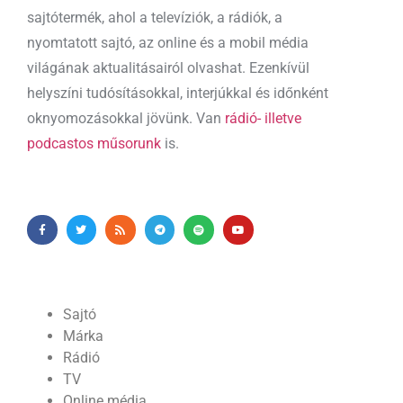
sajtótermék, ahol a televíziók, a rádiók, a
nyomtatott sajtó, az online és a mobil média
világának aktualitásairól olvashat. Ezenkívül
helyszíni tudósításokkal, interjúkkal és időnként
oknyomozásokkal jövünk. Van
rádió- illetve
podcastos műsorunk
is.
Sajtó
Márka
Rádió
TV
Online média