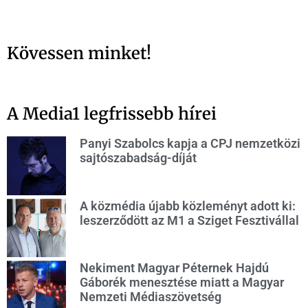
Kövessen minket!
A Media1 legfrissebb hírei
Panyi Szabolcs kapja a CPJ nemzetközi
sajtószabadság-díját
A közmédia újabb közleményt adott ki:
leszerződött az M1 a Sziget Fesztivállal
Nekiment Magyar Péternek Hajdú
Gáborék menesztése miatt a Magyar
Nemzeti Médiaszövetség