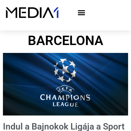
A Media1 médiaajánlata politikai hirdetőknek– országgyűlési választás 2026
BARCELONA
Indul a Bajnokok Ligája a Sport