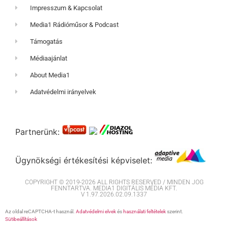
Impresszum & Kapcsolat
Media1 Rádióműsor & Podcast
Támogatás
Médiaajánlat
About Media1
Adatvédelmi irányelvek
Partnerünk:
Ügynökségi értékesítési képviselet:
COPYRIGHT © 2019-2026 ALL RIGHTS RESERVED / MINDEN JOG
FENNTARTVA. MEDIA1 DIGITÁLIS MÉDIA KFT.
V 1.97.2026.02.09.1337
Az oldal reCAPTCHA-t használ.
Adatvédelmi elvek
és
használati feltételek
szerint.
Sütibeállítások