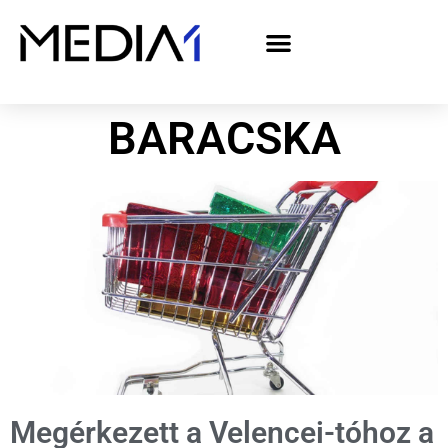
A Media1 médiaajánlata politikai hirdetőknek– országgyűlési választás 2026
BARACSKA
Megérkezett a Velencei-tóhoz a