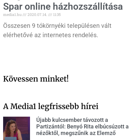
Spar online házhozszállítása
media1.hu
2020.07.14.
11:35
Összesen 9 tókörnyéki településen vált
elérhetővé az internetes rendelés.
Kövessen minket!
A Media1 legfrissebb hírei
Újabb kulcsember távozott a
Partizántól: Benyó Rita elbúcsúzott a
nézőktől, megszűnik az Elemző