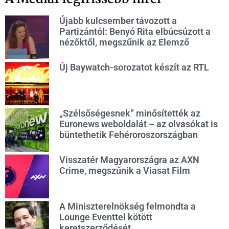
Újabb kulcsember távozott a
Partizántól: Benyó Rita elbúcsúzott a
nézőktől, megszűnik az Elemző
Új Baywatch-sorozatot készít az RTL
„Szélsőségesnek” minősítették az
Euronews weboldalát – az olvasókat is
büntethetik Fehéroroszországban
Visszatér Magyarországra az AXN
Crime, megszűnik a Viasat Film
A Miniszterelnökség felmondta a
Lounge Eventtel kötött
keretszerződését