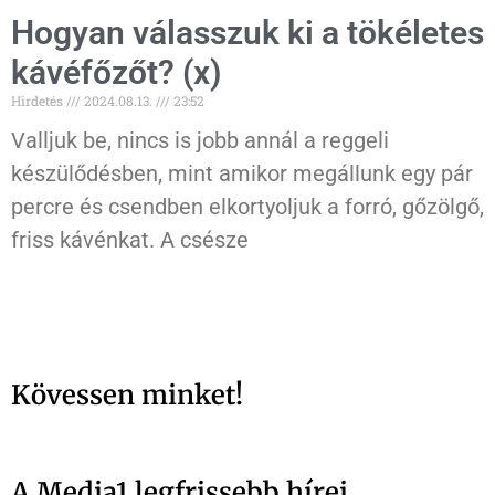
Hogyan válasszuk ki a tökéletes
kávéfőzőt? (x)
Hirdetés
2024.08.13.
23:52
Valljuk be, nincs is jobb annál a reggeli
készülődésben, mint amikor megállunk egy pár
percre és csendben elkortyoljuk a forró, gőzölgő,
friss kávénkat. A csésze
Kövessen minket!
A Media1 legfrissebb hírei