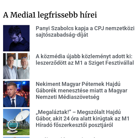
A Media1 legfrissebb hírei
Panyi Szabolcs kapja a CPJ nemzetközi
sajtószabadság-díját
A közmédia újabb közleményt adott ki:
leszerződött az M1 a Sziget Fesztivállal
Nekiment Magyar Péternek Hajdú
Gáborék menesztése miatt a Magyar
Nemzeti Médiaszövetség
„Megaláztak!” – Megszólalt Hajdú
Gábor, akit 24 óra alatt kirúgtak az M1
Híradó főszerkesztői posztjáról