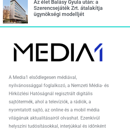
Az élet Balásy Gyula után: a
Szerencsejáték Zrt. átalakítja
ügynökségi modelljét
A Media1 elsődlegesen médiával,
nyilvánossággal foglalkozó, a Nemzeti Média- és
Hírközlési Hatóságnál regisztrált digitális
sajtótermék, ahol a televíziók, a rádiók, a
nyomtatott sajtó, az online és a mobil média
világának aktualitásairól olvashat. Ezenkívül
helyszíni tudósításokkal, interjúkkal és időnként