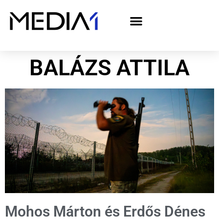
A Media1 médiaajánlata politikai hirdetőknek– országgyűlési választás 2026
BALÁZS ATTILA
Mohos Márton és Erdős Dénes