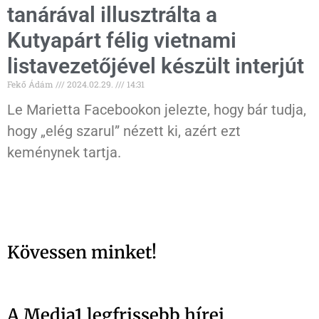
tanárával illusztrálta a
Kutyapárt félig vietnami
listavezetőjével készült interjút
Fekő Ádám
2024.02.29.
14:31
Le Marietta Facebookon jelezte, hogy bár tudja,
hogy „elég szarul” nézett ki, azért ezt
keménynek tartja.
Kövessen minket!
A Media1 legfrissebb hírei