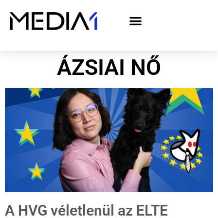
A Media1 médiaajánlata politikai hirdetőknek– országgyűlési választás 2026
ÁZSIAI NŐ
A HVG véletlenül az ELTE