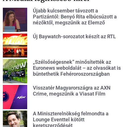
Újabb kulcsember távozott a
Partizántól: Benyó Rita elbúcsúzott a
nézőktől, megszűnik az Elemző
Új Baywatch-sorozatot készít az RTL
„Szélsőségesnek” minősítették az
Euronews weboldalát – az olvasókat is
büntethetik Fehéroroszországban
Visszatér Magyarországra az AXN
Crime, megszűnik a Viasat Film
A Miniszterelnökség felmondta a
Lounge Eventtel kötött
keretszerződését