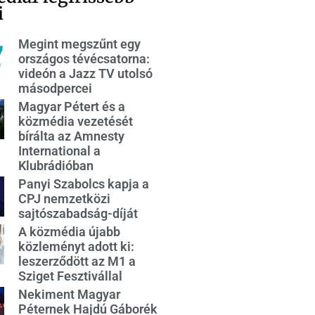
i
Megint megszűnt egy
országos tévécsatorna:
videón a Jazz TV utolsó
másodpercei
Magyar Pétert és a
közmédia vezetését
bírálta az Amnesty
International a
Klubrádióban
Panyi Szabolcs kapja a
CPJ nemzetközi
sajtószabadság-díját
A közmédia újabb
közleményt adott ki:
leszerződött az M1 a
Sziget Fesztivállal
Nekiment Magyar
Péternek Hajdú Gáborék