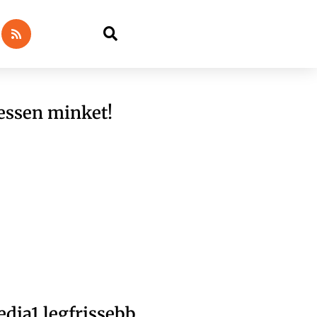
essen minket!
dia1 legfrissebb