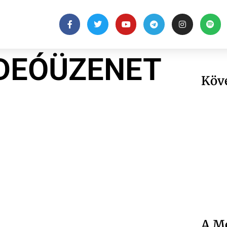
IDEÓÜZENET
Köv
A Me