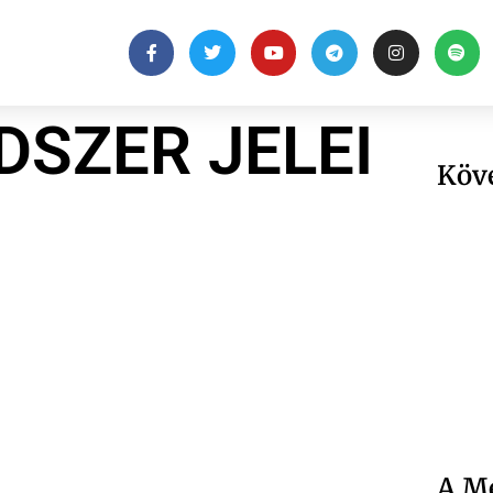
DSZER JELEI
Köv
A Me