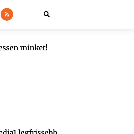
essen minket!
dia1 legfrissebb