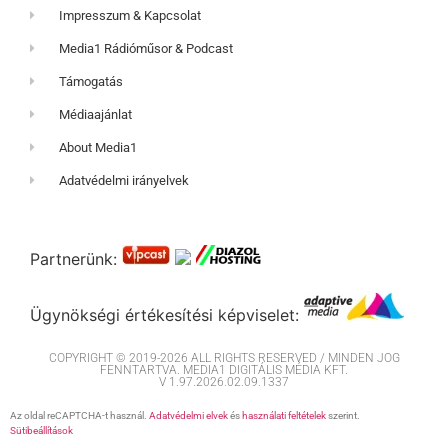
Impresszum & Kapcsolat
Media1 Rádióműsor & Podcast
Támogatás
Médiaajánlat
About Media1
Adatvédelmi irányelvek
Partnerünk:
Ügynökségi értékesítési képviselet:
COPYRIGHT © 2019-2026 ALL RIGHTS RESERVED / MINDEN JOG
FENNTARTVA. MEDIA1 DIGITÁLIS MÉDIA KFT.
V 1.97.2026.02.09.1337
Az oldal reCAPTCHA-t használ.
Adatvédelmi elvek
és
használati feltételek
szerint.
Sütibeállítások