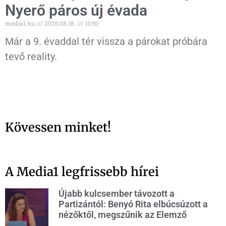
Nyerő páros új évada
media1.hu
2025.08.18.
10:50
Már a 9. évaddal tér vissza a párokat próbára
tevő reality.
Kövessen minket!
A Media1 legfrissebb hírei
Újabb kulcsember távozott a
Partizántól: Benyó Rita elbúcsúzott a
nézőktől, megszűnik az Elemző