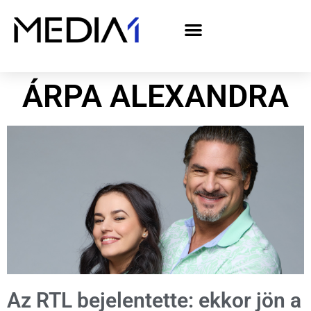
A Media1 médiaajánlata politikai hirdetőknek– országgyűlési választás 2026
ÁRPA ALEXANDRA
Az RTL bejelentette: ekkor jön a