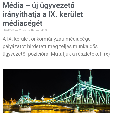
Média – új ügyvezető
irányíthatja a IX. kerület
médiacégét
Hirdetés
2025.07.07.
14:33
A IX. kerület önkormányzati médiacége
pályázatot hirdetett meg teljes munkaidős
ügyvezetői pozícióra. Mutatjuk a részleteket. (x)