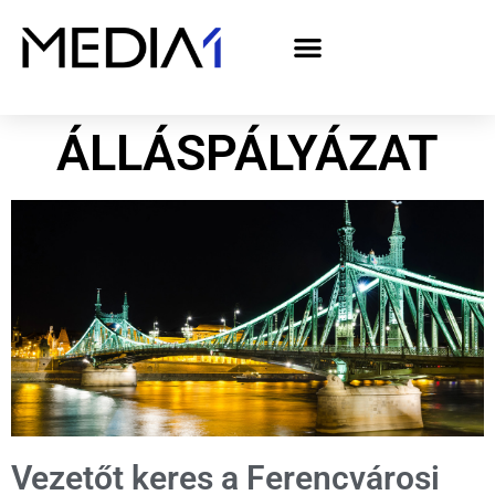
A Media1 médiaajánlata politikai hirdetőknek– országgyűlési választás 2026
ÁLLÁSPÁLYÁZAT
Vezetőt keres a Ferencvárosi