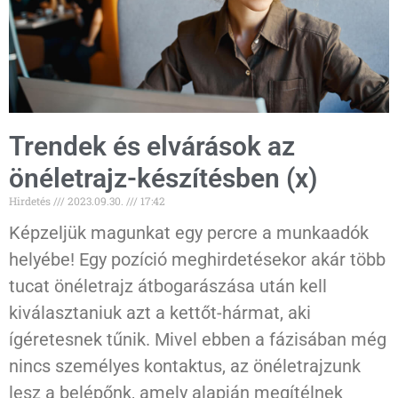
Trendek és elvárások az
önéletrajz-készítésben (x)
Hirdetés
2023.09.30.
17:42
Képzeljük magunkat egy percre a munkaadók
helyébe! Egy pozíció meghirdetésekor akár több
tucat önéletrajz átbogarászása után kell
kiválasztaniuk azt a kettőt-hármat, aki
ígéretesnek tűnik. Mivel ebben a fázisában még
nincs személyes kontaktus, az önéletrajzunk
lesz a belépőnk, amely alapján megítélnek