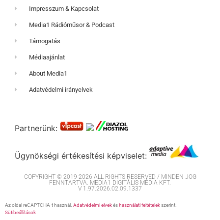
Impresszum & Kapcsolat
Media1 Rádióműsor & Podcast
Támogatás
Médiaajánlat
About Media1
Adatvédelmi irányelvek
Partnerünk:
Ügynökségi értékesítési képviselet:
COPYRIGHT © 2019-2026 ALL RIGHTS RESERVED / MINDEN JOG
FENNTARTVA. MEDIA1 DIGITÁLIS MÉDIA KFT.
V 1.97.2026.02.09.1337
Az oldal reCAPTCHA-t használ.
Adatvédelmi elvek
és
használati feltételek
szerint.
Sütibeállítások