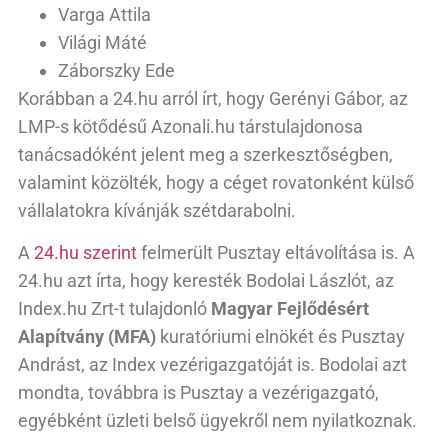
Varga Attila
Világi Máté
Záborszky Ede
Korábban a 24.hu arról írt, hogy Gerényi Gábor, az
LMP-s kötődésű Azonali.hu társtulajdonosa
tanácsadóként jelent meg a szerkesztőségben,
valamint közölték, hogy a céget rovatonként külső
vállalatokra kívánják szétdarabolni.
A
24.hu szerint
felmerült Pusztay eltávolítása is. A
24.hu azt írta, hogy keresték Bodolai Lászlót, az
Index.hu Zrt-t tulajdonló
Magyar Fejlődésért
Alapítvány (MFA)
kuratóriumi elnökét és Pusztay
Andrást, az Index vezérigazgatóját is. Bodolai azt
mondta, továbbra is Pusztay a vezérigazgató,
egyébként üzleti belső ügyekről nem nyilatkoznak.