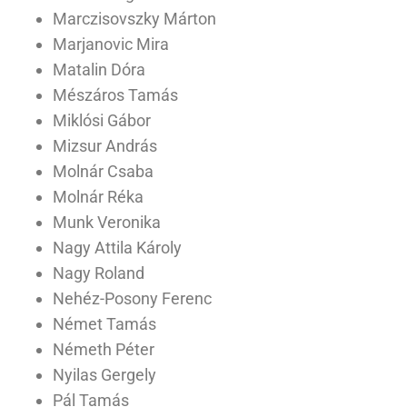
Marczisovszky Márton
Marjanovic Mira
Matalin Dóra
Mészáros Tamás
Miklósi Gábor
Mizsur András
Molnár Csaba
Molnár Réka
Munk Veronika
Nagy Attila Károly
Nagy Roland
Nehéz-Posony Ferenc
Német Tamás
Németh Péter
Nyilas Gergely
Pál Tamás