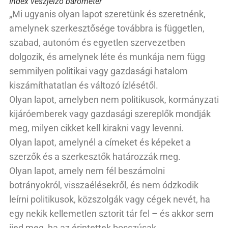
Index vészjelző barométer
„Mi ugyanis olyan lapot szeretünk és szeretnénk,
amelynek szerkesztősége továbbra is független,
szabad, autonóm és egyetlen szervezetben
dolgozik, és amelynek léte és munkája nem függ
semmilyen politikai vagy gazdasági hatalom
kiszámíthatatlan és változó ízlésétől.
Olyan lapot, amelyben nem politikusok, kormányzati
kijáróemberek vagy gazdasági szereplők mondják
meg, milyen cikket kell kirakni vagy levenni.
Olyan lapot, amelynél a címeket és képeket a
szerzők és a szerkesztők határozzák meg.
Olyan lapot, amely nem fél beszámolni
botrányokról, visszaélésekről, és nem ódzkodik
leírni politikusok, közszolgák vagy cégek nevét, ha
egy nekik kellemetlen sztorit tár fel – és akkor sem
ijed meg, ha az érintettek bosszúsak.