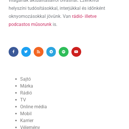
világának aktualitásairól olvashat. Ezenkívül
helyszíni tudósításokkal, interjúkkal és időnként
oknyomozásokkal jövünk. Van
rádió- illetve
podcastos műsorunk
is.
Sajtó
Márka
Rádió
TV
Online média
Mobil
Karrier
Vélemény