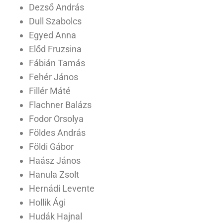
Dezső András
Dull Szabolcs
Egyed Anna
Előd Fruzsina
Fábián Tamás
Fehér János
Fillér Máté
Flachner Balázs
Fodor Orsolya
Földes András
Földi Gábor
Haász János
Hanula Zsolt
Hernádi Levente
Hollik Ági
Hudák Hajnal