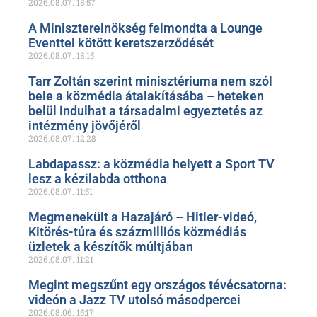
2026.08.07.
18:57
A Miniszterelnökség felmondta a Lounge
Eventtel kötött keretszerződését
2026.08.07.
18:15
Tarr Zoltán szerint minisztériuma nem szól
bele a közmédia átalakításába – heteken
belül indulhat a társadalmi egyeztetés az
intézmény jövőjéről
2026.08.07.
12:28
Labdapassz: a közmédia helyett a Sport TV
lesz a kézilabda otthona
2026.08.07.
11:51
Megmenekült a Hazajáró – Hitler-videó,
Kitörés-túra és százmilliós közmédiás
üzletek a készítők múltjában
2026.08.07.
11:21
Megint megszűnt egy országos tévécsatorna:
videón a Jazz TV utolsó másodpercei
2026.08.06.
15:17