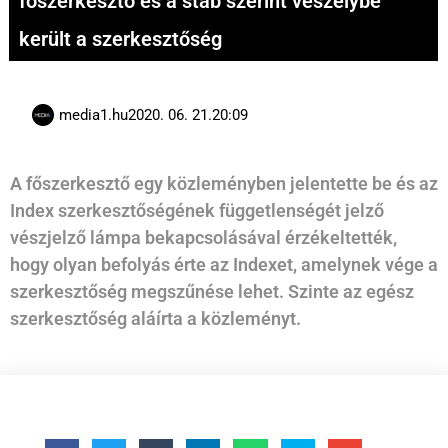
főszerkesztő és a stáb szerint veszélybe
került a szerkesztőség
media1.hu
2020. 06. 21.
20:09
A főszerkesztő egy közleményben jelentette be és az
Index szerkesztőségének függetlenségét jelző
vészjelző lámpa bekapcsolásával érzékeltették,
hogy olyan befolyás érte az Indexet, amelynek vége a
szerkesztőség megszűnése lehet. Szinte az egész
szerkesztőség aláírta a közleményt.