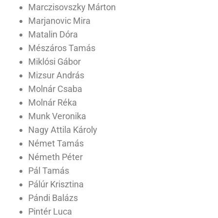
Marczisovszky Márton
Marjanovic Mira
Matalin Dóra
Mészáros Tamás
Miklósi Gábor
Mizsur András
Molnár Csaba
Molnár Réka
Munk Veronika
Nagy Attila Károly
Német Tamás
Németh Péter
Pál Tamás
Pálúr Krisztina
Pándi Balázs
Pintér Luca