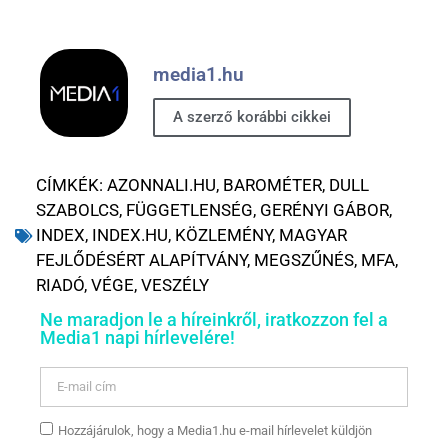
media1.hu
A szerző korábbi cikkei
CÍMKÉK:
AZONNALI.HU
,
BAROMÉTER
,
DULL
SZABOLCS
,
FÜGGETLENSÉG
,
GERÉNYI GÁBOR
,
INDEX
,
INDEX.HU
,
KÖZLEMÉNY
,
MAGYAR
FEJLŐDÉSÉRT ALAPÍTVÁNY
,
MEGSZŰNÉS
,
MFA
,
RIADÓ
,
VÉGE
,
VESZÉLY
Ne maradjon le a híreinkről, iratkozzon fel a
Media1 napi hírlevelére!
Hozzájárulok, hogy a Media1.hu e-mail hírlevelet küldjön