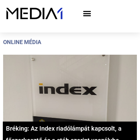
A Media1 médiaajánlata politikai hirdetőknek– országgyűlési választás 2026
ONLINE MÉDIA
Bréking: Az Index riadólámpát kapcsolt, a