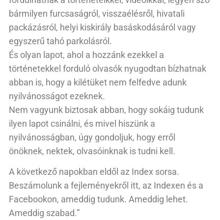
bármilyen furcsaságról, visszaélésről, hivatali
packázásról, helyi kiskirály basáskodásáról vagy
egyszerű tahó parkolásról.
És olyan lapot, ahol a hozzánk ezekkel a
történetekkel forduló olvasók nyugodtan bízhatnak
abban is, hogy a kilétüket nem felfedve adunk
nyilvánosságot ezeknek.
Nem vagyunk biztosak abban, hogy sokáig tudunk
ilyen lapot csinálni, és mivel hiszünk a
nyilvánosságban, úgy gondoljuk, hogy erről
önöknek, nektek, olvasóinknak is tudni kell.
A következő napokban eldől az Index sorsa.
Beszámolunk a fejleményekről itt, az Indexen és a
Facebookon, ameddig tudunk. Ameddig lehet.
Ameddig szabad.”