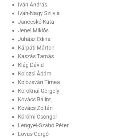
Iván András
Iván-Nagy Szilvia
Janecskó Kata
Jenei Miklós
Juhász Edina
Kárpáti Márton
Kaszás Tamás
Klág Dávid
Kolozsi Ádám
Kolozsvári Tímea
Koroknai Gergely
Kovács Bálint
Kovács Zoltán
Körömi Csongor
Lengyel-Szabó Péter
Lovas Gergő