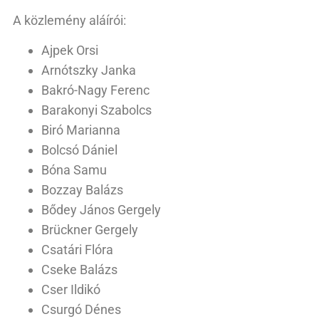
A közlemény aláírói:
Ajpek Orsi
Arnótszky Janka
Bakró-Nagy Ferenc
Barakonyi Szabolcs
Biró Marianna
Bolcsó Dániel
Bóna Samu
Bozzay Balázs
Bődey János Gergely
Brückner Gergely
Csatári Flóra
Cseke Balázs
Cser Ildikó
Csurgó Dénes