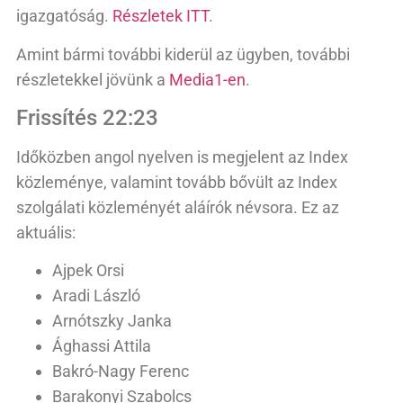
igazgatóság.
Részletek ITT
.
Amint bármi további kiderül az ügyben, további
részletekkel jövünk a
Media1-en
.
Frissítés 22:23
Időközben angol nyelven is megjelent az Index
közleménye, valamint tovább bővült az Index
szolgálati közleményét aláírók névsora. Ez az
aktuális:
Ajpek Orsi
Aradi László
Arnótszky Janka
Ághassi Attila
Bakró-Nagy Ferenc
Barakonyi Szabolcs