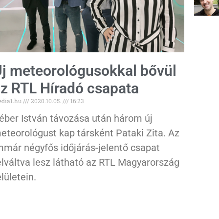
j meteorológusokkal bővül
z RTL Híradó csapata
dia1.hu
2020.10.05.
16:23
éber István távozása után három új
eteorológust kap társként Pataki Zita. Az
mmár négyfős időjárás-jelentő csapat
elváltva lesz látható az RTL Magyarország
elületein.