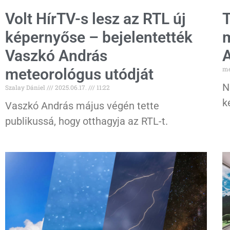
Volt HírTV-s lesz az RTL új
T
képernyőse – bejelentették
m
Vaszkó András
me
meteorológus utódját
N
Szalay Dániel
2025.06.17.
11:22
k
Vaszkó András május végén tette
publikussá, hogy otthagyja az RTL-t.