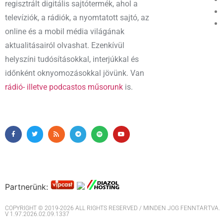
regisztrált digitális sajtótermék, ahol a
televíziók, a rádiók, a nyomtatott sajtó, az
online és a mobil média világának
aktualitásairól olvashat. Ezenkívül
helyszíni tudósításokkal, interjúkkal és
időnként oknyomozásokkal jövünk. Van
rádió- illetve podcastos műsorunk
is.
Partnerünk:
COPYRIGHT © 2019-2026 ALL RIGHTS RESERVED / MINDEN JOG FENNTARTVA. M
V 1.97.2026.02.09.1337