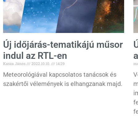
Új időjárás-tematikájú műsor
Ú
indul az RTL-en
a
Kasza János
2022.10.10.
14:29
me
Meteorológiával kapcsolatos tanácsok és
V
szakértői vélemények is elhangzanak majd.
m
i
f
f