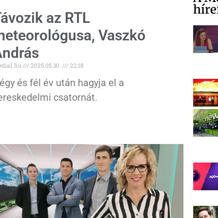
híre
ávozik az RTL
eteorológusa, Vaszkó
András
dia1.hu
2025.05.30.
22:18
égy és fél év után hagyja el a
ereskedelmi csatornát.