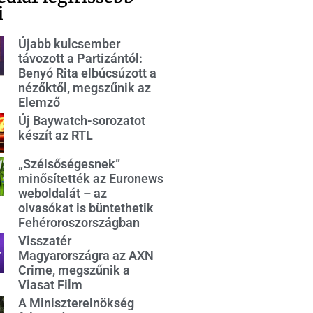
i
Újabb kulcsember
távozott a Partizántól:
Benyó Rita elbúcsúzott a
nézőktől, megszűnik az
Elemző
Új Baywatch-sorozatot
készít az RTL
„Szélsőségesnek”
minősítették az Euronews
weboldalát – az
olvasókat is büntethetik
Fehéroroszországban
Visszatér
Magyarországra az AXN
Crime, megszűnik a
Viasat Film
A Miniszterelnökség